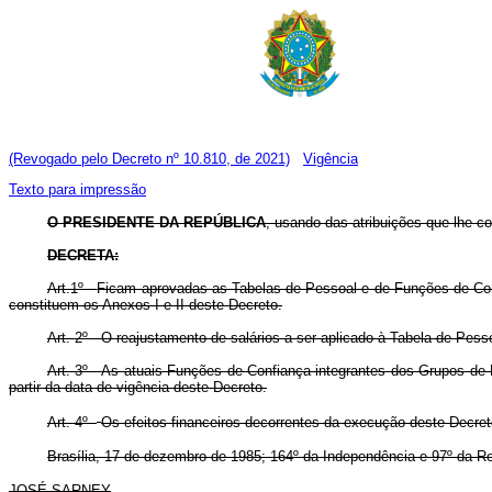
(Revogado pelo Decreto nº 10.810, de 2021)
Vigência
Texto para impressão
O PRESIDENTE DA REPÚBLICA
,
usando das atribuições que lhe con
DECRETA:
Art.1º -
Ficam aprovadas as Tabelas de Pessoal e de Funções de Con
constituem os Anexos I e II deste Decreto.
Art. 2º -
O reajustamento de salários a ser aplicado à Tabela de Pes
Art. 3º -
As atuais Funções de Confiança integrantes dos Grupos de D
partir da data de vigência deste Decreto.
Art. 4º -
Os efeitos financeiros decorrentes da execução deste Decreto,
Brasília, 17 de dezembro de 1985; 164º da Independência e 97º da Re
JOSÉ SARNEY