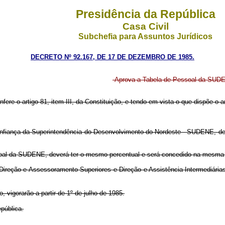
Presidência da República
Casa Civil
Subchefia para Assuntos Jurídicos
DECRETO Nº 92.167, DE 17 DE DEZEMBRO DE 1985.
Aprova a Tabela de Pessoal da SUDEN
fere o artigo 81, item III, da Constituição, e tendo em vista o que dispõe o a
fiança da Superintendência do Desenvolvimento do Nordeste - SUDENE, de 
soal da SUDENE, deverá ter o mesmo percentual e será concedido na mesma o
ireção e Assessoramento Superiores e Direção e Assistência Intermediárias
 vigorarão a partir de 1º de julho de 1985.
pública.