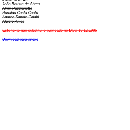
João Batista de Abreu
Almir Pazzianotto
Ronaldo Costa Couto
Andrea Sandro Calabi
Aluizio Alves
Este texto não substitui o publicado no DOU 18.12.1985
Download para anexo