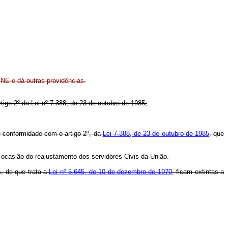
E e dá outras providências.
rtigo 2º da Lei nº 7.388, de 23 de outubro de 1985,
conformidade com o artigo 2º, da
Lei 7.388, de 23 de outubro de 1985
, que
casião do reajustamento dos servidores Civis da União.
, de que trata a
Lei nº 5.645, de 10 de dezembro de 1970
, ficam extintas a