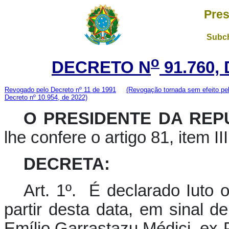
Pres
Subch
o
DECRETO N
91.760,
Revogado pelo Decreto nº 11 de 1991
(Revogação tornada sem efeito pe
Decreto nº 10.954, de 2022)
O PRESIDENTE DA RE
lhe confere o artigo 81, item II
DECRETA:
Art. 1º. É declarado Iuto o
partir desta data, em sinal d
Emílio Garrastazu Médici, ex-