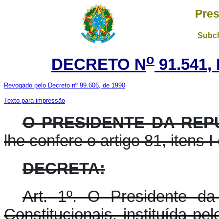
Pres
Subch
o
DECRETO N
91.541,
Revogado pelo Decreto nº 99.606, de 1990
Texto para impressão
O PRESIDENTE DA REPÚ
lhe confere o artigo 81, itens I 
DECRETA:
Art. 1º. O Presidente d
Constitucionais, instituída pe