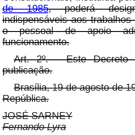
de 1985
, poderá desig
indispensáveis aos trabalhos
o pessoal de apoio admi
funcionamento.
Art. 2º. - Este Decreto
publicação.
Brasília, 19 de agosto de 
República.
JOSÉ SARNEY
Fernando Lyra