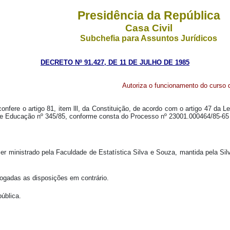
Presidência da República
Casa Civil
Subchefia para Assuntos Jurídicos
DECRETO Nº 91.427, DE 11 DE JULHO DE 1985
Autoriza o funcionamento do curso d
nfere o artigo 81, item lll, da Constituição, de acordo com o artigo 47 da L
de Educação nº 345/85, conforme consta do Processo nº 23001.000464/85-65 
 ser ministrado pela Faculdade de Estatística Silva e Souza, mantida pela 
vogadas as disposições em contrário.
ública.