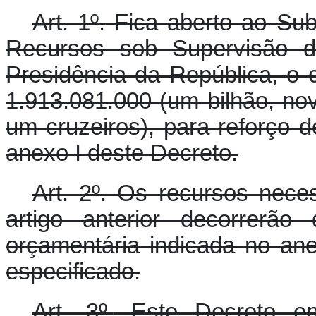
Art. 1º.
Fica aberto ao Sub
Recursos sob Supervisão d
Presidência da República, o 
1.913.081.000 (um bilhão, nov
um cruzeiros), para reforço 
anexo I deste Decreto.
Art. 2º.
Os recursos neces
artigo anterior decorrerão
orçamentária indicada no an
especificado.
Art. 3º.
Este Decreto en