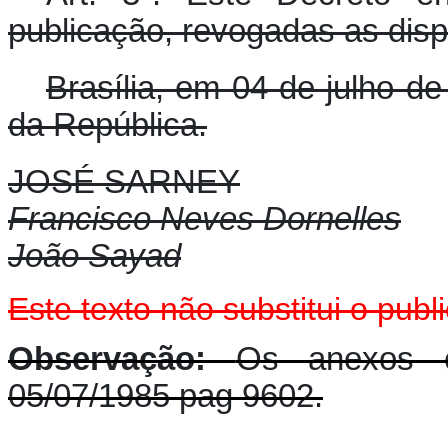
publicação, revogadas as disp
Brasília, em 04 de julho d
da República.
JOSÉ SARNEY
Francisco Neves Dornelles
João Sayad
Este texto não substitui o pu
Observação:
Os anexos e
05/07/1985 pag 9602.