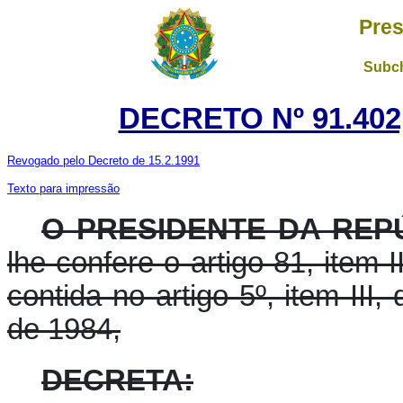
Pres
Subch
DECRETO Nº 91.402
Revogado pelo Decreto de 15.2.1991
Texto para impressão
O PRESIDENTE DA REPÚ
lhe confere o artigo 81, item I
contida no artigo 5º, item III
de 1984,
DECRETA: