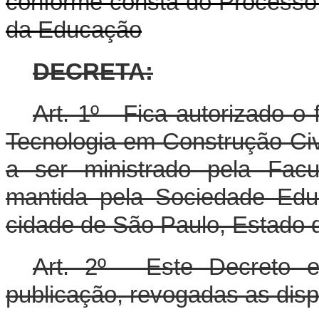
conforme consta do Processo 
da Educação
DECRETA:
Art. 1º - Fica autorizado 
Tecnologia em Construção Civi
a ser ministrado pela Fac
mantida pela Sociedade Edu
cidade de São Paulo, Estado 
Art. 2º - Este Decreto 
publicação, revogadas as disp