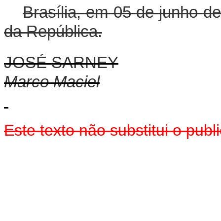
Brasília, em 05 de junho d
da República.
JOSÉ SARNEY
Marco Maciel
Este texto não substitui o pu