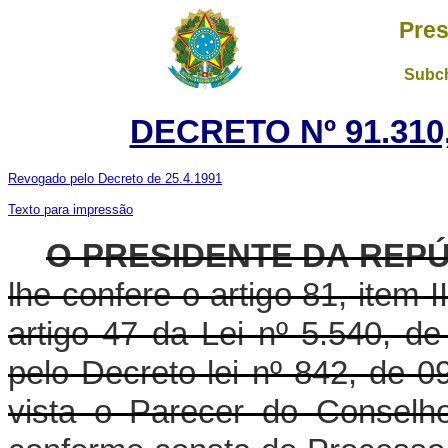
Pres
Subch
DECRETO Nº 91.310
Revogado pelo Decreto de 25.4.1991
Texto para impressão
O PRESIDENTE DA REP
lhe confere o artigo 81, item 
artigo 47 da Lei nº 5.540, d
pelo Decreto-lei nº 842, de 
vista o Parecer do Conselh