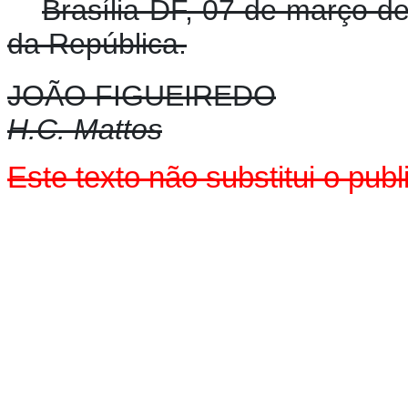
Brasília-DF, 07 de março d
da República.
JOÃO FIGUEIREDO
H.C. Mattos
Este texto não substitui o pu