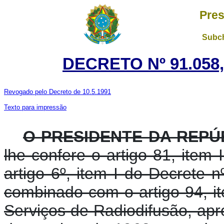
Pres
Subch
DECRETO Nº 91.058
Revogado pelo Decreto de 10.5.1991
Texto para impressão
O PRESIDENTE DA REPÚ
lhe confere o artigo 81, item 
artigo 6º, item I do Decrete 
combinado com o artigo 94, it
Serviços de Radiodifusão, apr