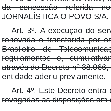
da concessão referida 
JORNALÍSTICA O POVO S/A.
Art. 3º.
A execução do servi
renovada e transferida por e
Brasileiro de Telecomunic
regulamentos e, cumulativa
através do Decreto nº 88.066, 
entidade aderiu previamente.
Art. 4º.
Este Decreto entra 
revogadas as disposições em c