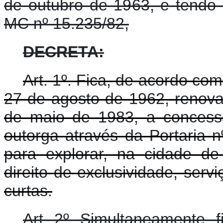
de outubro de 1963, e tendo
MC nº 15.235/82,
DECRETA:
Art. 1º.
Fica, de acordo com o
27 de agosto de 1962, renovad
de maio de 1983, a conce
outorga através da Portaria 
para explorar, na cidade d
direito de exclusividade, ser
curtas.
Art. 2º.
Simultaneamente, fic