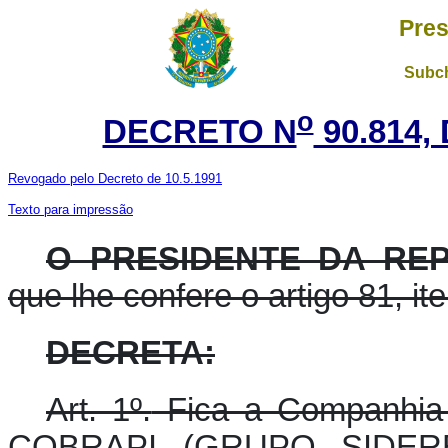
Pres
Subch
o
DECRETO N
90.814,
Revogado pelo Decreto de 10.5.1991
Texto para impressão
O PRESIDENTE DA RE
que lhe confere o artigo 81, ite
DECRETA:
Art. 1º.
Fica a Companhia Br
COBRAPI (GRUPO SIDERBR