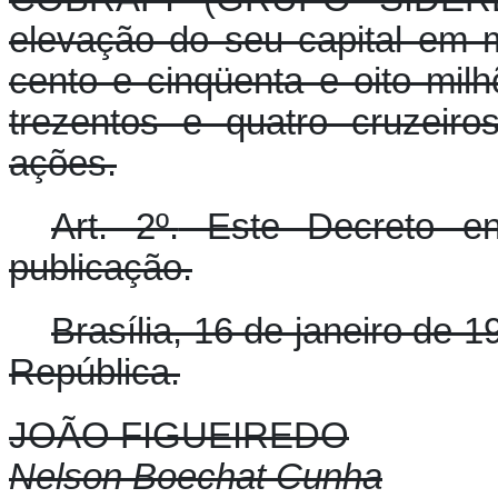
elevação do seu capital em 
cento e cinqüenta e oito mil
trezentos e quatro cruzeir
ações.
Art. 2º.
Este Decreto en
publicação.
Brasília, 16 de janeiro de 
República.
JOÃO FIGUEIREDO
Nelson Boechat Cunha