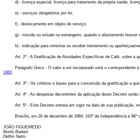
d) - licença especial, licença para tratamento da própria saúde, lice
e) - serviços obrigatórios por lei;
f) - deslocamento em objeto de serviço;
g) - missão ou estudo no estrangeiro, quando o afastamento houver s
h) - indicação para ministrar ou receber treinamento ou aperfeiçoam
Art
. 2º - A Gratificação de Atividades Específicas de Café, sobre a 
Parágrafo Único - O valor a ser incorporado será o correspondente à
1983
.
Art
. 3º - Os critérios e bases para a concessão da gratificação a que
Art
. 4º - As despesas decorrentes da aplicação deste Decreto serão 
Art
. 5º - Este Decreto entrará em vigor na data de sua publicação, r
Brasília, em 26 de dezembro de 1984; 163º da Independência e 96º 
JOÃO FIGUEIREDO
Murilo Badaró
Delfim Netto