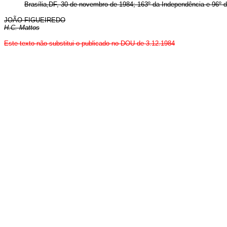
Brasília,DF, 30 de novembro de 1984; 163º da Independência e 96º d
JOÃO FIGUEIREDO
H.C. Mattos
Este texto não substitui o publicado no DOU de 3.12.1984