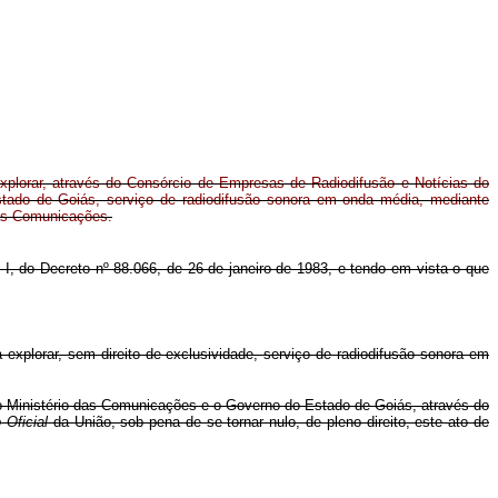
xplorar, através do Consórcio de Empresas de Radiodifusão e Notícias do
tado de Goiás, serviço de radiodifusão sonora em onda média, mediante
das Comunicações.
em I, do Decreto nº 88.066, de 26 de janeiro de 1983, e tendo em vista o que
xplorar, sem direito de exclusividade, serviço de radiodifusão sonora em
 do Ministério das Comunicações e o Governo do Estado de Goiás, através do
o
Oficial
da União, sob pena de se tornar nulo, de pleno direito, este ato de