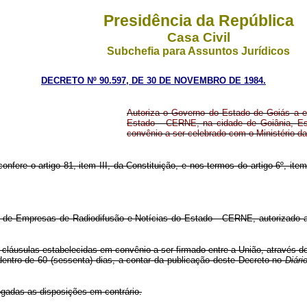
Presidência da República
Casa Civil
Subchefia para Assuntos Jurídicos
DECRETO Nº 90.597, DE 30 DE NOVEMBRO DE 1984.
Autoriza o Governo do Estado de Goiás a e
Estado - CERNE, na cidade de Goiânia, Es
convênio a ser celebrado com o Ministério 
onfere o artigo 81, item III, da Constituição, e nos termos do artigo 6º, it
 de Empresas de Radiodifusão e Notícias do Estado - CERNE, autorizado a e
s cláusulas estabelecidas em convênio a ser firmado entre a União, através
ntro de 60 (sessenta) dias, a contar da publicação deste Decreto no
Diári
vogadas as disposições em contrário.