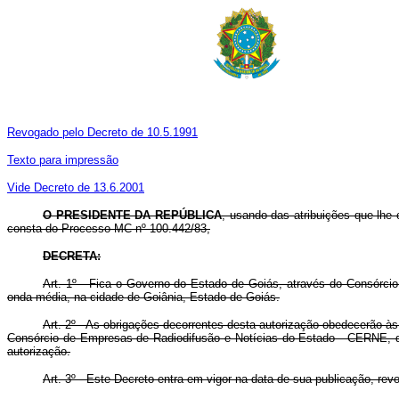
Revogado pelo Decreto de 10.5.1991
Texto para impressão
Vide Decreto de 13.6.2001
O PRESIDENTE DA REPÚBLICA
, usando das atribuições que lhe c
consta do Processo MC nº 100.442/83,
DECRETA:
Art. 1º - Fica o Governo do Estado de Goiás, através do Consórcio
onda média, na cidade de Goiânia, Estado de Goiás.
Art. 2º - As obrigações decorrentes desta autorização obedecerão à
Consórcio de Empresas de Radiodifusão e Notícias do Estado - CERNE, de
autorização.
Art. 3º - Este Decreto entra em vigor na data de sua publicação, re