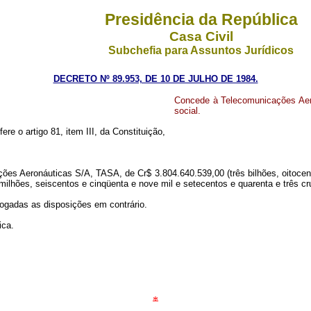
Presidência da República
Casa Civil
Subchefia para Assuntos Jurídicos
DECRETO Nº 89.953, DE 10 DE JULHO DE 1984.
Concede à Telecomunicações Aero
social.
ere o artigo 81, item III, da Constituição,
ções Aeronáuticas S/A, TASA, de Cr$ 3.804.640.539,00 (três bilhões, oitocent
milhões, seiscentos e cinqüenta e nove mil e setecentos e quarenta e três cru
vogadas as disposições em contrário.
ica.
*