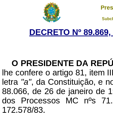
Pres
Subch
DECRETO Nº 89.869,
O PRESIDENTE DA REP
lhe confere o artigo 81, item I
letra
"a"
, da Constituição, e n
88.066, de 26 de janeiro de 
dos Processos MC nºs 71.0
172.578/83,