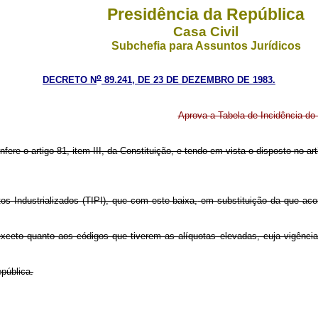
Presidência da República
Casa Civil
Subchefia para Assuntos Jurídicos
o
DECRETO N
89.241, DE 23 DE DEZEMBRO DE 1983.
Aprova a Tabela de Incidência do 
nfere o artigo 81, item III, da Constituição, e tendo em vista o disposto no a
os Industrializados (TIPI), que com este baixa,
em substituição da que ac
exceto quanto aos códigos que tiverem as alíquotas elevadas, cuja vigênci
pública.