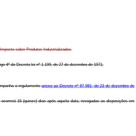
Imposto sobre Produtos Industrializados.
rtigo 4º do Decreto-lei nº 1.199, de 27 de dezembro de 1971,
ompanha o regulamento
anexo ao Decreto nº 87.981, de 23 de dezembro de
a ocorrerá 15 (quinze) dias após aquela data, revogadas as disposições em