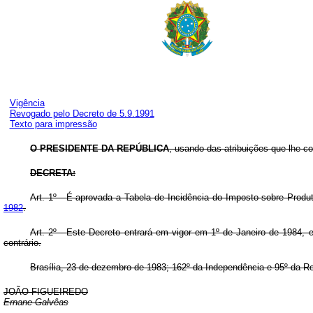
Vigência
Revogado pelo Decreto de 5.9.1991
Texto para impressão
O PRESIDENTE DA REPÚBLICA
, usando das atribuições que lhe co
DECRETA:
Art
. 1º - É aprovada a Tabela de Incidência do Imposto sobre Produt
1982
.
Art
. 2º - Este Decreto entrará em vigor em 1º de Janeiro de 1984, 
contrário.
Brasília, 23 de dezembro de 1983; 162º da Independência e 95º da Re
JOÃO FIGUEIREDO
Ernane Galvêas