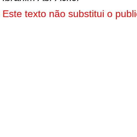
Este texto não substitui o pu