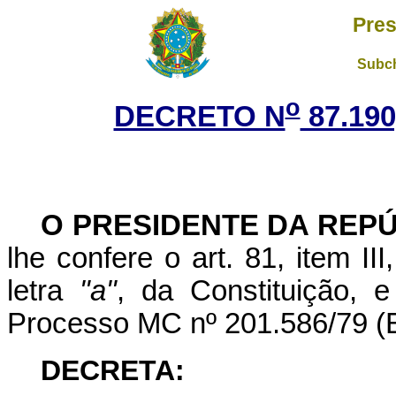
Pres
Subch
o
DECRETO N
87.190
O PRESIDENTE DA REP
lhe confere o art. 81, item II
letra
"a"
, da Constituição, 
Processo MC nº 201.586/79 (Ed
DECRETA: