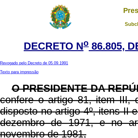
Pres
Subch
o
DECRETO N
86.805, 
Revogado pelo Decreto de 05.09.1991
Texto para impressão
O PRESIDENTE DA REPÚ
confere o artigo 81, item III,
disposto no artigo 4º, itens II 
dezembro de 1971, e no art
novembro de 1981,