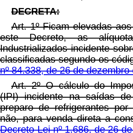
DECRETA:
Art
. 1º Ficam elevadas aos
este Decreto, as alíquo
Industrializados incidente sob
classificadas segundo os códi
nº 84.338, de 26 de dezembro 
Art
. 2º O cálculo do Impos
(IPI) incidente na saídas d
preparo de refrigerantes po
não, para venda direta a con
Decreto-Lei nº 1.686, de 26 d