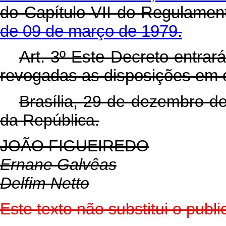
do Capítulo VII do Regulamen
de 09 de março de 1979.
Art
. 3º Este Decreto entrar
revogadas as disposições em c
Brasília, 29 de dezembro d
da República.
JOÃO FIGUEIREDO
Ernane Galvêas
Delfim Netto
Este texto não substitui o pub