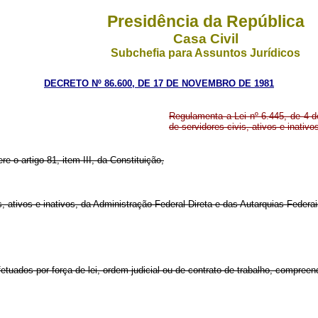
Presidência da República
Casa Civil
Subchefia para Assuntos Jurídicos
DECRETO Nº 86.600, DE 17 DE NOVEMBRO DE 1981
Regulamenta a Lei nº 6.445, de 4 
de servidores civis, ativos e inativ
re o artigo 81, item III, da Constituição,
, ativos e inativos, da Administração Federal Direta e das Autarquias Federa
etuados por força de lei, ordem judicial ou de contrato de trabalho, compree