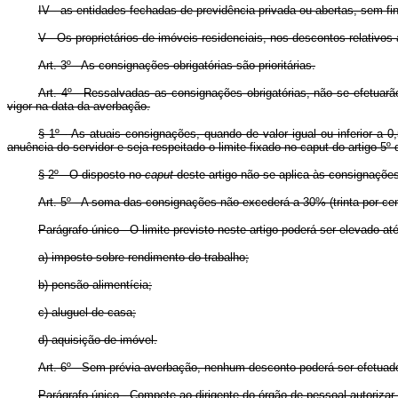
IV - as entidades fechadas de previdência privada ou abertas, sem f
V - Os proprietários de imóveis residenciais, nos descontos relativos 
Art
. 3º - As consignações obrigatórias são prioritárias.
Art
. 4º - Ressalvadas as consignações obrigatórias, não se efetuarão
vigor na data da averbação.
§ 1º -
As atuais consignações, quando de valor igual ou inferior a 
anuência do servidor e seja respeitado o limite fixado no
caput
do artigo 5
§ 2º - O disposto no
caput
deste artigo não se aplica às consignaçõ
Art
. 5º - A soma das consignações não excederá a 30% (trinta por ce
Parágrafo único - O limite previsto neste artigo poderá ser elevado a
a) imposto sobre rendimento do trabalho;
b) pensão alimentícia;
c) aluguel de casa;
d) aquisição de imóvel.
Art
. 6º - Sem prévia averbação, nenhum desconto poderá ser efetua
Parágrafo único - Compete ao dirigente do órgão de pessoal autorizar