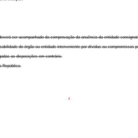
 deverá ser acompanhado da comprovação da anuência da entidade consignatá
sabilidade do órgão ou entidade interveniente por dívidas ou compromissos p
ogadas as disposições em contrário.
a República.
*