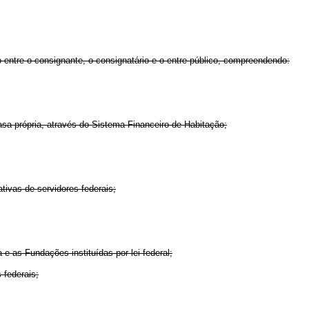
 entre o consignante, o consignatário e o entre público, compreendendo:
asa própria, através do Sistema Financeiro de Habitação;
tivas de servidores federais;
 as Fundações instituídas por lei federal;
 federais;