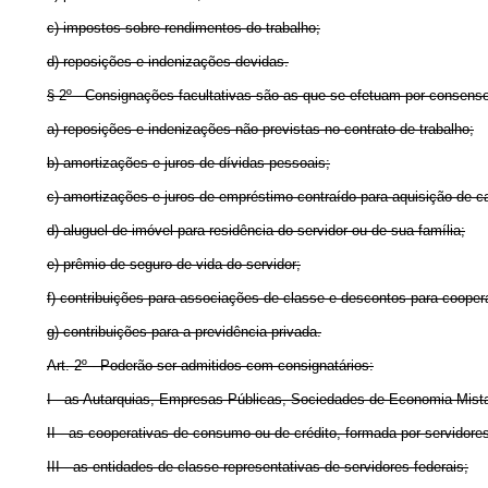
c) impostos sobre rendimentos do trabalho;
d) reposições e indenizações devidas.
§ 2º - Consignações facultativas são as que se efetuam por consenso
a) reposições e indenizações não previstas no contrato de trabalho;
b) amortizações e juros de dívidas pessoais;
c) amortizações e juros de empréstimo contraído para aquisição de c
d) aluguel de imóvel para residência do servidor ou de sua família;
e) prêmio de seguro de vida do servidor;
f) contribuições para associações de classe e descontos para coopera
g) contribuições para a previdência privada.
Art
. 2º - Poderão ser admitidos com consignatários:
I - as Autarquias, Empresas Públicas, Sociedades de Economia Mista e
II - as cooperativas de consumo ou de crédito, formada por servidores
III - as entidades de classe representativas de servidores federais;