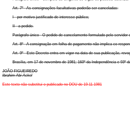
Art
. 7º - As consignações facultativas poderão ser canceladas:
I - por motivo justificado de interesse público;
II - a pedido.
Parágrafo único - O pedido de cancelamento formulado pelo servidor
Art
. 8º - A consignação em folha de pagamento não implica co-respon
Art
. 9º - Este Decreto entra em vigor na data de sua publicação, rev
Brasília, em 17 de novembro de 1981; 160º da Independência e 93º d
JOÃO FIGUEIREDO
Ibrahim Abi-Ackel
Este texto não substitui o publicado no DOU de 19.11.1981