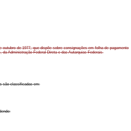
de outubro de 1977, que dispõe sobre consignações em folha de pagamento
os, da Administração Federal Direta e das Autarquias Federais.
is são classificadas em:
ndendo: