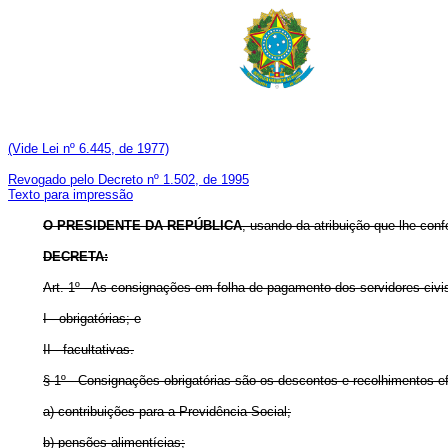
(Vide Lei nº 6.445, de 1977)
Revogado pelo Decreto nº 1.502, de 1995
Texto para impressão
O PRESIDENTE DA REPÚBLICA
, usando da atribuição que lhe confe
DECRETA:
Art
. 1º - As consignações em folha de pagamento dos servidores civis
I - obrigatórias; e
II - facultativas.
§ 1º - Consignações obrigatórias são os descontos e recolhimentos ef
a) contribuições para a Previdência Social;
b) pensões alimentícias;