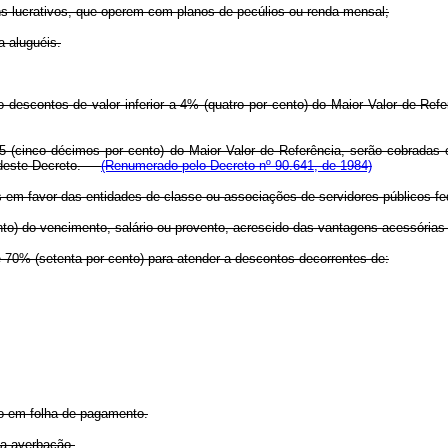
ins lucrativos, que operem com planos de pecúlios ou renda mensal;
a aluguéis.
 descontos de valor inferior a 4% (quatro por cento) do Maior Valor de Refe
0,5 (cinco décimos por cento) do Maior Valor de Referência, serão cobrad
º deste Decreto.
(Renumerado pelo Decreto nº 90.641, de 1984)
es em favor das entidades de classe ou associações de servidores públicos
nto) do vencimento, salário ou provento, acrescido das vantagens acessórias
té 70% (setenta por cento) para atender a descontos decorrentes de:
do em folha de pagamento.
 a averbação.