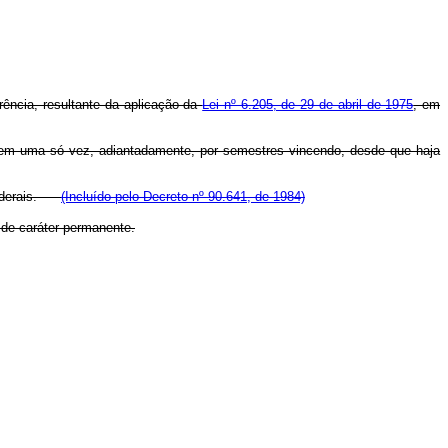
rência, resultante da aplicação da
Lei nº 6.205, de 29 de abril de 1975
, em
as em uma só vez, adiantadamente, por semestres vincendo, desde que haja
 federais.
(Incluído pelo Decreto nº 90.641, de 1984)
 de caráter permanente.