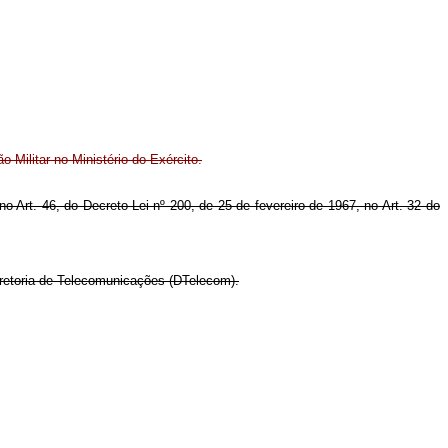
 Militar no Ministério do Exército.
no Art. 46, do Decreto-Lei nº 200, de 25 de fevereiro de 1967, no Art. 32 do
iretoria de Telecomunicações (DTelecom).