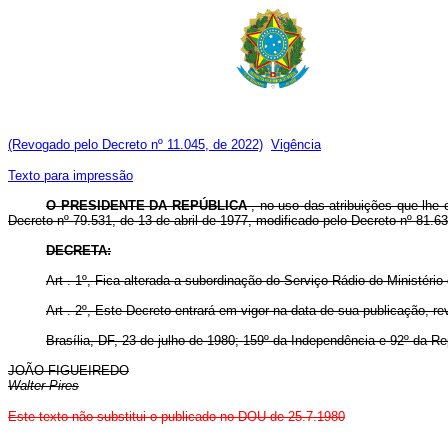
(Revogado pelo Decreto nº 11.045, de 2022)
Vigência
Texto para impressão
O PRESIDENTE DA REPÚBLICA
, no uso das atribuições que lhe 
Decreto nº 79.531, de 13 de abril de 1977, modificado pelo Decreto nº 81.6
DECRETA:
Art . 1º, Fica alterada a subordinação do Serviço Rádio do Ministér
Art . 2º, Este Decreto entrará em vigor na data de sua publicação, r
Brasília, DF, 23 de julho de 1980; 159º da Independência e 92º da Re
JOÃO FIGUEIREDO
Walter Pires
Este texto não substitui o publicado no DOU de 25.7.1980