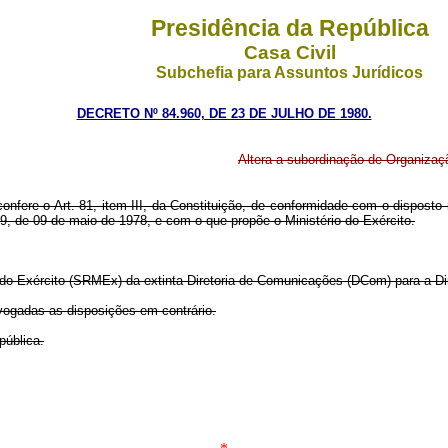
Presidência da República
Casa Civil
Subchefia para Assuntos Jurídicos
DECRETO Nº 84.960, DE 23 DE JULHO DE 1980.
Altera a subordinação de Organização
confere o Art. 81, item III, da Constituição, de conformidade com o disposto 
39, de 09 de maio de 1978, e com o que propõe o Ministério do Exército.
io do Exército (SRMEx) da extinta Diretoria de Comunicações (DCom) para a D
evogadas as disposições em contrário.
pública.