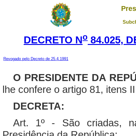
Pres
Subch
o
DECRETO N
84.025, 
Revogado pelo Decreto de 25.4.1991
O PRESIDENTE DA REP
lhe confere o artigo 81, itens I
DECRETA:
Art. 1º - São criadas, 
Presidência da República: