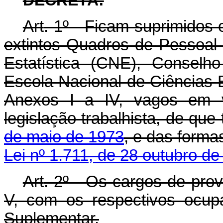
Art
. 1º - Ficam suprimidos 
extintos Quadros de Pessoal
Estatística (CNE), Conselh
Escola Nacional de Ciências 
Anexos I a IV, vagos em v
legislação trabalhista, de que 
de maio de 1973
, e das forma
Lei nº 1.711, de 28 outubro d
Art
. 2º - Os cargos de pro
V, com os respectivos ocup
Suplementar.