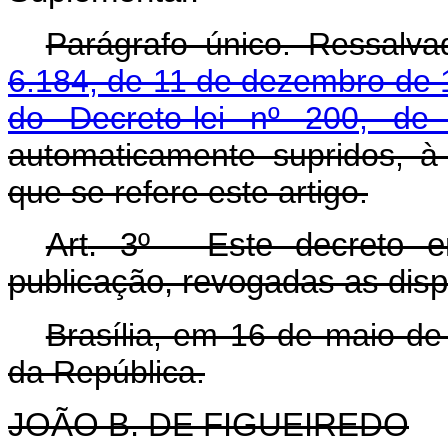
Parágrafo único. Ressalv
6.184, de 11 de dezembro de
do Decreto-lei nº 200, de
automaticamente supridos, 
que se refere este artigo.
Art
. 3º - Este decreto 
publicação, revogadas as disp
Brasília, em 16 de maio de
da República.
JOÃO B. DE
FIGUEIREDO