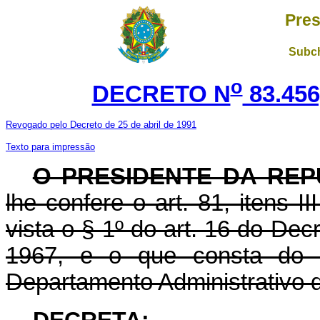
Pres
Subch
o
DECRETO N
83.456
Revogado pelo Decreto de 25 de abril de 1991
Texto para impressão
O PRESIDENTE DA REP
lhe confere o art. 81, itens I
vista o § 1º do art. 16 do Decr
1967, e o que consta do 
Departamento Administrativo d
DECRETA: