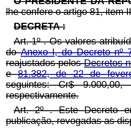
O PRESIDENTE DA REP
lhe confere o artigo 81, item I
DECRETA :
Art. 1º . Os valores atribu
do
Anexo I, do Decreto nº
reajustados pelos
Decretos n
e
81.382, de 22 de feve
seguintes: Cr$ 9.000,00,
respectivamente.
Art. 2º . Este Decreto 
publicação, revogadas as dis