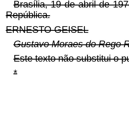
Brasília, 19 de abril de 1
República.
ERNESTO GEISEL
Gustavo Moraes do Rego R
Este texto não substitui o
*