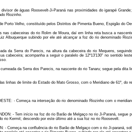
 divisor de águas Roosevelt-Ji-Paraná nas proximidades do igarapé Grande; 
ado Riozinho.
e Porto Velho, constituído pelos Distritos de Pimenta Bueno, Espigão do Oe
 nas cabeceiras do rio Rolim de Moura, daí em linha reta busca a nascente 
Luiz Albuquerque subindo por ele até alcançar a foz do rio denominado Rioz
da da Serra do Parecis, na altura da cabeceira do rio Mequens, seguindo
sua cabeceira; acompanha a seguir o paralelo de 12º13'130" no sentido leste
sso.
 cumeada da Serra dos Parecis, na nascente do rio Tanaru; segue pela dita li
as linhas de limite do Estado do Mato Grosso, com o Meridiano de 61º, do ref
OESTE
: - Começa na interseção do rio denominado Riozinho com o meridiano
ONDON
: - Tem início na foz do rio Barão de Melgaço no rio Ji-Paraná, segue p
o rio Kermit; descendo por este último até a sua foz no rio Roosevelt.
ON
: - Começa na confluência do rio Barão de Melgaço com o rio Ji-paraná, so