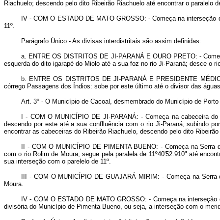
Riachuelo; descendo pelo dito Ribeirão Riachuelo até encontrar o paralelo de
IV -
COM O ESTADO DE MATO GROSSO
: - Começa na interseção d
11º.
Parágrafo Único - As divisas interdistritais são assim definidas:
a.
ENTRE OS DISTRITOS DE JI-PARANÁ E OURO PRETO
: - Come
esquerda do dito igarapé do Miolo até a sua foz no rio Ji-Paraná; desce o ri
b.
ENTRE OS DISTRITOS DE JI-PARANÁ E PRESIDENTE MÉDIC
córrego Passagens dos Índios: sobe por este último até o divisor das água
Art
. 3º - O Município de Cacoal, desmembrado do Município de Porto V
I -
COM O MUNICÍPIO DE JI-PARANÁ
: - Começa na cabeceira do 
descendo por este até a sua conflluência com o rio Ji-Paraná; subindo por
encontrar as cabeceiras do Ribeirão Riachuelo, descendo pelo dito Ribeirão
II -
COM O MUNICÍPIO DE PIMENTA BUENO
: - Começa na Serra d
com o rio Rolim de Moura, segue pela paralela de 11º40'52.910" até encontr
sua interseção com o parelelo de 11º.
III -
COM O MUNICÍPIO DE GUAJARÁ MIRIM
: - Começa na Serra 
Moura.
IV -
COM O ESTADO DE MATO GROSSO
: - Começa na interseção 
divisória do Município de Pimenta Bueno, ou seja, a interseção com o merid