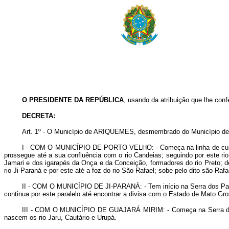
O PRESIDENTE DA REPÚBLICA
, usando da atribuição que lhe confe
DECRETA:
Art
. 1º - O Município de ARIQUEMES, desmembrado do Município de 
I -
COM O MUNICÍPIO DE PORTO VELHO
: - Começa na linha de c
prossegue até a sua confluência com o rio Candeias; seguindo por este rio
Jamari e dos igarapés da Onça e da Conceição, formadores do rio Preto; desc
rio Ji-Paraná e por este até a foz do rio São Rafael; sobe pelo dito são R
II -
COM O MUNICÍPIO DE JI-PARANÁ
: - Tem início na Serra dos Pa
continua por este paralelo até encontrar a divisa com o Estado de Mato Gr
III -
COM O MUNICÍPIO DE GUAJARÁ MIRIM
: - Começa na Serra 
nascem os rio Jaru, Cautário e Urupá.