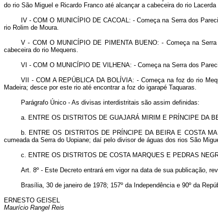
do rio São Miguel e Ricardo Franco até alcançar a cabeceira do rio Lacerda
IV -
COM O MUNICÍPIO DE CACOAL
: - Começa na Serra dos Pareci
rio Rolim de Moura.
V -
COM O MUNICÍPIO DE PIMENTA BUENO
: - Começa na Serra 
cabeceira do rio Mequens.
VI -
COM O MUNICÍPIO DE VILHENA
: - Começa na Serra dos Pareci
VII -
COM A REPÚBLICA DA BOLÍVIA
: - Começa na foz do rio Mequ
Madeira; desce por este rio até encontrar a foz do igarapé Taquaras.
Parágrafo Único - As divisas interdistritais são assim definidas:
a.
ENTRE OS DISTRITOS DE GUAJARÁ MIRIM E PRÍNCIPE DA B
b.
ENTRE OS DISTRITOS DE PRÍNCIPE DA BEIRA E COSTA M
cumeada da Serra do Uopiane; daí pelo divisor de águas dos rios São Migue
c.
ENTRE OS DISTRITOS DE COSTA MARQUES E PEDRAS NEG
Art
. 8º - Este Decreto entrará em vigor na data de sua publicação, r
Brasília, 30 de janeiro de 1978; 157º da Independência e 90º da Repúb
ERNESTO GEISEL
Maurício Rangel Reis