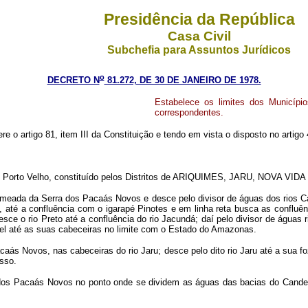
Presidência da República
Casa Civil
Subchefia para Assuntos Jurídicos
o
DECRETO N
81.272, DE 30 DE JANEIRO DE 1978.
Estabelece os limites dos Município
correspondentes.
re o artigo 81, item III da Constituição e tendo em vista o disposto no artigo
Porto Velho, constituído pelos Distritos de ARIQUIMES, JARU, NOVA VIDA 
umeada da Serra dos Pacaás Novos e desce pelo divisor de águas dos rios Ca
, até a confluência com o igarapé Pinotes e em linha reta busca as confluên
e o rio Preto até a confluência do rio Jacundá; daí pelo divisor de águas ri
afael até as suas cabeceiras no limite com o Estado do Amazonas.
caás Novos, nas cabeceiras do rio Jaru; desce pelo dito rio Jaru até a sua foz
osso.
dos Pacaás Novos no ponto onde se dividem as águas das bacias do Candei