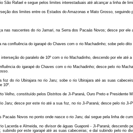
io São Rafael e segue pelos limites interestaduais até alcançar a linha de l
erseção dos limites entre os Estados do Amazonas e Mato Grosso, seguindo pel
a nas nascentes do rio Jamari, na Serra dos Pacaás Novos; desce por ele até
 na confluência do igarapé do Chaves com o rio Machadinho; sobe pelo dito ig
na interseção do paralelo de 10º com o rio Machadinho, descendo por ele até a
fluência do igarapé do Chaves com o rio Machadinho; desce pelo rio Machadi
osso.
na foz do rio Ubirajara no rio Jaru; sobe o rio Ubirajara até as suas cabece
e 10º.
o Velho, constituído pelos Distritos de Ji-Paraná, Ouro Preto e Presidente Mé
o Jaru; desce por este rio até a sua foz, no rio Ji-Paraná; desce pelo rio Ji-
s Pacaás Novos no ponto onde nasce o rio Jaru; daí segue pela linha de cum
io Lacerda e Almeida, no divisor de águas Guaporé - Ji-Paraná; descendo pe
; subindo por este igarapé até as suas cabeceiras; e daí subindo pelo rio di