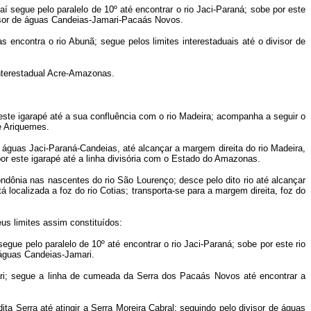
aí segue pelo paralelo de 10º até encontrar o rio Jaci-Paraná; sobe por este
visor de águas Candeias-Jamari-Pacaás Novos.
encontra o rio Abunã; segue pelos limites interestaduais até o divisor de
 interestadual Acre-Amazonas.
este igarapé até a sua confluência com o rio Madeira; acompanha a seguir o
e Ariquemes.
águas Jaci-Paraná-Candeias, até alcançar a margem direita do rio Madeira,
or este igarapé até a linha divisória com o Estado do Amazonas.
ndônia nas nascentes do rio São Lourenço; desce pelo dito rio até alcançar
ocalizada a foz do rio Cotias; transporta-se para a margem direita, foz do
us limites assim constituídos:
egue pelo paralelo de 10º até encontrar o rio Jaci-Paraná; sobe por este rio
 águas Candeias-Jamari.
ri; segue a linha de cumeada da Serra dos Pacaás Novos até encontrar a
a Serra até atingir a Serra Moreira Cabral; seguindo pelo divisor de águas