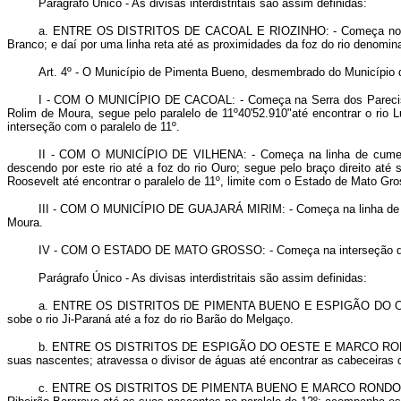
Parágrafo Único - As divisas interdistritais são assim definidas:
a.
ENTRE OS DISTRITOS DE CACOAL E RIOZINHO
: - Começa no
Branco; e daí por uma linha reta até as proximidades da foz do rio denomin
Art
. 4º - O Município de Pimenta Bueno, desmembrado do Município d
I -
COM O MUNICÍPIO DE CACOAL
: - Começa na Serra dos Parecis
Rolim de Moura, segue pelo paralelo de 11º40'52.910"até encontrar o rio 
interseção com o paralelo de 11º.
II -
COM O MUNICÍPIO DE VILHENA
: - Começa na linha de cumea
descendo por este rio até a foz do rio Ouro; segue pelo braço direito até 
Roosevelt até encontrar o paralelo de 11º, limite com o Estado de Mato Gro
III -
COM O MUNICÍPIO DE GUAJARÁ MIRIM
: - Começa na linha de
Moura.
IV -
COM O ESTADO DE MATO GROSSO
: - Começa na interseção d
Parágrafo Único - As divisas interdistritais são assim definidas:
a.
ENTRE OS DISTRITOS DE PIMENTA BUENO E ESPIGÃO DO 
sobe o rio Ji-Paraná até a foz do rio Barão do Melgaço.
b.
ENTRE OS DISTRITOS DE ESPIGÃO DO OESTE E MARCO R
suas nascentes; atravessa o divisor de águas até encontrar as cabeceiras d
c.
ENTRE OS DISTRITOS DE PIMENTA BUENO E MARCO ROND