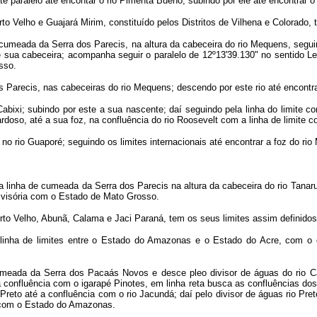
paralelo até encontar o rio Pimenta Bueno, subindo por ele até encontrar o r
o Velho e Guajará Mirim, constituído pelos Distritos de Vilhena e Colorado, 
cumeada da Serra dos Parecis, na altura da cabeceira do rio Mequens, segui
té sua cabeceira; acompanha seguir o paralelo de 12º13'39.130" no sentido Les
sso.
 Parecis, nas cabeceiras do rio Mequens; descendo por este rio até encontra
Cabixi; subindo por este a sua nascente; daí seguindo pela linha do limite
Cardoso, até a sua foz, na confluência do rio Roosevelt com a linha de limite
 no rio Guaporé; seguindo os limites internacionais até encontrar a foz do ri
a linha de cumeada da Serra dos Parecis na altura da cabeceira do rio Tanaru
divisória com o Estado de Mato Grosso.
Porto Velho, Abunã, Calama e Jaci Paraná, tem os seus limites assim definidos
linha de limites entre o Estado do Amazonas e o Estado do Acre, com o div
meada da Serra dos Pacaás Novos e desce pleo divisor de águas do rio Ca
a confluência com o igarapé Pinotes, em linha reta busca as confluências dos
eto até a confluência com o rio Jacundá; daí pelo divisor de águas rio Preto
te com o Estado do Amazonas.