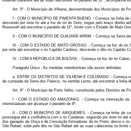
Ribeirão Bararave até as suas nascentes no paralelo de 12º; acompanha este 
Art
. 5º - O Município de Vilhena, desmembrado dos Municípios de Port
I -
COM O MUNICÍPIO DE PIMENTA BUENO
: - Começa na linha de 
descendo por este rio até a foz do rio do Ouro; segue pelo braço direito a
Roosevelt até encontrar o paralelo de 11º, limite com o Estado de Mato Gro
II -
COM O MUNICÍPIO DE GUAJARÁ MIRIM
: - Começa na Serra dos
III -
COM O ESTADO DE MATO GROSSO
: - Começa na foz do rio 
por este até encontrar o rio Capitão Cardoso; descendo o dito rio Capitão 
IV -
COM A REPÚBLICA DA BOLÍVIA
: - Começa na foz do rio Cabixi,
Parágrafo Único - As medidas interdistritais são assim definidas:
a.
ENTRE OS DISTRITOS DE VILHENA E COLORADO
: - Começa n
de cumeada da Serra dos Parecis, no sentido Leste, até encontrar a linha 
Art
. 6º - O Município de Porto Velho, constituído pelos Distritos de 
I -
COM O ESTADO DO AMAZONAS
: - Começa na interseção da 
interestaduais até alcançar o paralelo de 9º.
II -
COM O MUNICÍPIO DE ARIQUEMES
: - Começa na linha de cu
prossegue até a confluência com o rio Candeias; seguindo por este rio até 
dos igarapés da Onça e da Conceição formadoras do rio Preto; desce o rio Pr
São Rafael; sobe pelo dito rio São Rafael até as suas cabeceiras no limi