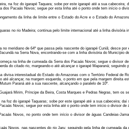
ira, na foz do igarapé Taquara; sobe por este igarapé até a sua cabeceira; d
rra dos Pacaás Novos; segue por esta linha até o ponto onde tem início o di
ngamento da linha de limite entre o Estado do Acre e o Estado do Amazonas 
uaras no rio Madeira; continua pelo limite internacional até a linha divisória
a no meridiano de 64º que passa pela nascente do igarapé Cuniã; desce por 
 Jacundá na Serra Nova, encontrando-se com a linha divisória do Município d
Começa na linha de cumeada da Serra dos Pacaás Novos; segue o divisor de 
rda do citado rio, margeando-o até alcançar o igarapé Maparaná; seguindo p
a divisa interestadual do Estado do Amazonas com o Terrtório Federal de Ro
 até alcançar, na margem esquerda, o ponto em que pela margem direita está l
o Mutum Paraná até a sua nascente, alcançando o paralelo de 10º.
de Guajará Mirim, Príncipe da Beira, Costa Marques e Pedras Negras, tem os se
 na foz do igarapé Taquaras; sobe por este igarapé até a sua cabeceira; daí s
 Pacaás Novos; segue por esta linha até o ponto onde tem início o divisor de
Pacaás Novos, no ponto onde tem início o divisor de águas Candeias-Jama
aás Novos, nas nascentes do rio Jaru; seguindo pela linha de cumeada da dit