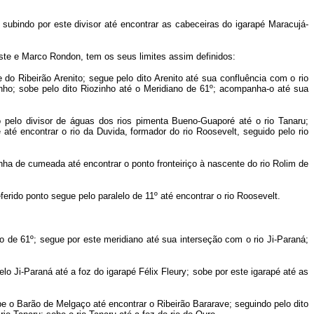
subindo por este divisor até encontrar as cabeceiras do igarapé Maracujá-
ste e Marco Rondon, tem os seus limites assim definidos:
do Ribeirão Arenito; segue pelo dito Arenito até sua confluência com o rio
inho; sobe pelo dito Riozinho até o Meridiano de 61º; acompanha-o até sua
 pelo divisor de águas dos rios pimenta Bueno-Guaporé até o rio Tanaru;
 até encontrar o rio da Duvida, formador do rio Roosevelt, seguido pelo rio
nha de cumeada até encontrar o ponto fronteiriço à nascente do rio Rolim de
erido ponto segue pelo paralelo de 11º até encontrar o rio Roosevelt.
 de 61º; segue por este meridiano até sua interseção com o rio Ji-Paraná;
elo Ji-Paraná até a foz do igarapé Félix Fleury; sobe por este igarapé até as
be o Barão de Melgaço até encontrar o Ribeirão Bararave; seguindo pelo dito