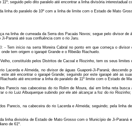
 11º; seguido pelo dito paralelo até encontrar a linha divisória interestadua
a linha do paralelo de 10º com a linha de limite com o Estado de Mato Grosso
ça na linha de cumeada da Serra dos Pacaás Novos; segue pelo divisor de 
o Ji-Paraná até sua confluência com o rio Jaru.
I
: - Tem início na serra Moreira Cabral no ponto em que começa o divisor
s onde tem origem o igarapé Grande e o Ribeião Riachuelo.
elho, constituído pelos Distritos de Cacoal e Riozinho, tem os seus limites 
rio Lacerda e Almeida, no divisor de águas Guaporé-Ji-Paraná; descendo pel
 este até encontrar o igarapé Grande; seguindo por este igarapé até as sua
 Riachuelo até encontrar a linha do paralelo de 11º limite com o Estado de M
os Parecis nas cabeceiras do rio Rolim de Moura, daí em linha reta busca a
ar o rio Luiz Albuquerque subindo por ele até alcançar a foz do rio Riozinho
dos Parecis, na cabeceira do rio Lacerda e Almeida; seguindo; pela linha d
da linha divisória de Estado de Mato Grosso com o Município de Ji-Paraná e e
iano de 61º.