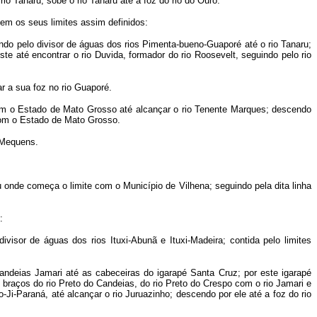
io Tanaru; sobe o rio Tanaru até a foz do rio do Ouro.
tem os seus limites assim definidos:
ndo pelo divisor de águas dos rios Pimenta-bueno-Guaporé até o rio Tanaru;
te até encontrar o rio Duvida, formador do rio Roosevelt, seguindo pelo rio
r a sua foz no rio Guaporé.
 com o Estado de Mato Grosso até alcançar o rio Tenente Marques; descendo
 com o Estado de Mato Grosso.
o Mequens.
 onde começa o limite com o Município de Vilhena; seguindo pela dita linha
:
isor de águas dos rios Ituxi-Abunã e Ituxi-Madeira; contida pelo limites
ndeias Jamari até as cabeceiras do igarapé Santa Cruz; por este igarapé
 braços do rio Preto do Candeias, do rio Preto do Crespo com o rio Jamari e
-Ji-Paraná, até alcançar o rio Juruazinho; descendo por ele até a foz do rio