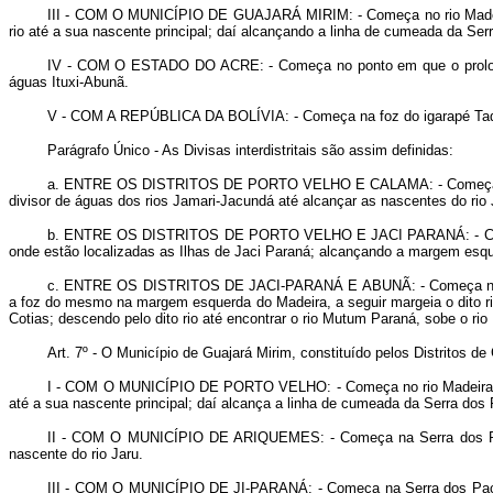
III -
COM O MUNICÍPIO DE GUAJARÁ MIRIM
: - Começa no rio Made
rio até a sua nascente principal; daí alcançando a linha de cumeada da Se
IV -
COM O ESTADO DO ACRE
: - Começa no ponto em que o prolo
águas Ituxi-Abunã.
V -
COM A REPÚBLICA DA BOLÍVIA
: - Começa na foz do igarapé Taq
Parágrafo Único - As Divisas interdistritais são assim definidas:
a.
ENTRE OS DISTRITOS DE PORTO VELHO E CALAMA
: - Começ
divisor de águas dos rios Jamari-Jacundá até alcançar as nascentes do rio
b.
ENTRE OS DISTRITOS DE PORTO VELHO E JACI PARANÁ
: - 
onde estão localizadas as Ilhas de Jaci Paraná; alcançando a margem esque
c.
ENTRE OS DISTRITOS DE JACI-PARANÁ E ABUNÃ
: - Começa n
a foz do mesmo na margem esquerda do Madeira, a seguir margeia o dito rio
Cotias; descendo pelo dito rio até encontrar o rio Mutum Paraná, sobe o ri
Art
. 7º - O Município de Guajará Mirim, constituído pelos Distritos 
I -
COM O MUNICÍPIO DE PORTO VELHO
: - Começa no rio Madeira
até a sua nascente principal; daí alcança a linha de cumeada da Serra dos
II -
COM O MUNICÍPIO DE ARIQUEMES
: - Começa na Serra dos 
nascente do rio Jaru.
III -
COM O MUNICÍPIO DE JI-PARANÁ
: - Começa na Serra dos Pac