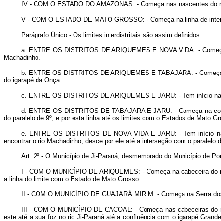
IV -
COM O ESTADO DO AMAZONAS
: - Começa nas nascentes do r
V -
COM O ESTADO DE MATO GROSSO
: - Começa na linha de int
Parágrafo Único - Os limites interdistritais são assim definidos:
a.
ENTRE OS DISTRITOS DE ARIQUEMES E NOVA VIDA
: - Começ
Machadinho.
b.
ENTRE OS DISTRITOS DE ARIQUEMES E TABAJARA
: - Começa
do igarapé da Onça.
c.
ENTRE OS DISTRITOS DE ARIQUEMES E JARU
: - Tem início 
d.
ENTRE OS DISTRITOS DE TABAJARA E JARU
: - Começa na con
do paralelo de 9º, e por esta linha até os limites com o Estados de Mato Gr
e.
ENTRE OS DISTRITOS DE NOVA VIDA E JARU
: - Tem início 
encontrar o rio Machadinho; desce por ele até a interseção com o paralelo d
Art
. 2º - O Município de Ji-Paraná, desmembrado do Município de Port
I -
COM O MUNICÍPIO DE ARIQUEMES
: - Começa na cabeceira do ri
a linha do limite com o Estado de Mato Grosso.
II -
COM O MUNICÍPIO DE GUAJARÁ MIRIM
: - Começa na Serra do
III -
COM O MUNICÍPIO DE CACOAL
: - Começa nas cabeceiras do r
este até a sua foz no rio Ji-Paraná até a confluência com o igarapé Grande