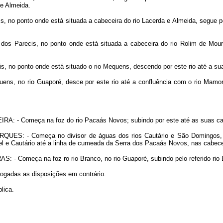
 e Almeida.
s, no ponto onde está situada a cabeceira do rio Lacerda e Almeida, segue pe
dos Parecis, no ponto onde está situada a cabeceira do rio Rolim de Mour
s, no ponto onde está situado o rio Mequens, descendo por este rio até a sua 
ens, no rio Guaporé, desce por este rio até a confluência com o rio Mamoré
EIRA
: - Começa na foz do rio Pacaás Novos; subindo por este até as suas 
ARQUES
: - Começa no divisor de águas dos rios Cautário e São Domingos, 
l e Cautário até a linha de cumeada da Serra dos Pacaás Novos, nas cabeceir
RAS
: - Começa na foz ro rio Branco, no rio Guaporé, subindo pelo referido r
evogadas as disposições em contrário.
lica.