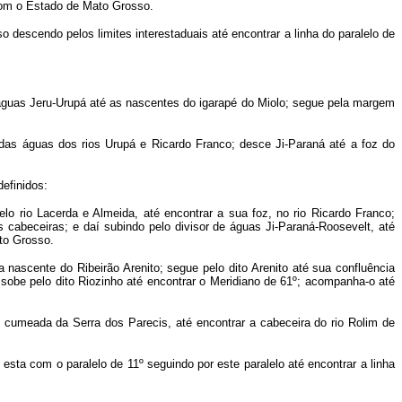
l com o Estado de Mato Grosso.
 descendo pelos limites interestaduais até encontrar a linha do paralelo de
águas Jeru-Urupá até as nascentes do igarapé do Miolo; segue pela margem
 das águas dos rios Urupá e Ricardo Franco; desce Ji-Paraná até a foz do
definidos:
o rio Lacerda e Almeida, até encontrar a sua foz, no rio Ricardo Franco;
s cabeceiras; e daí subindo pelo divisor de águas Ji-Paraná-Roosevelt, até
ato Grosso.
 nascente do Ribeirão Arenito; segue pelo dito Arenito até sua confluência
; sobe pelo dito Riozinho até encontrar o Meridiano de 61º; acompanha-o até
e cumeada da Serra dos Parecis, até encontrar a cabeceira do rio Rolim de
sta com o paralelo de 11º seguindo por este paralelo até encontrar a linha