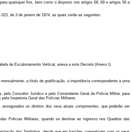
 para quaisquer fins, bem como o disposto nos artigos 68, 69 e artigos 56 a
 6.023, de 3 de janeiro de 1974, as quais serão as seguintes:
abela de Escalonamento Vertical, anexa a este Decreto (Anexo I).
 mensalmente, a título de gratificação, a importância correspondente a uma
 pelo Consultor Jurídico e pelo Comandante Geral da Polícia Militar, para
pela Inspetoria Geral das Polícias Militares.
s, assegurados os direitos dos seus atuais componentes, que poderão ser
 das Polícias Militares, quando se destinar ao ingresso nos Quadros das
inistração dos Territórios, desde que em funções compatíveis com os seus