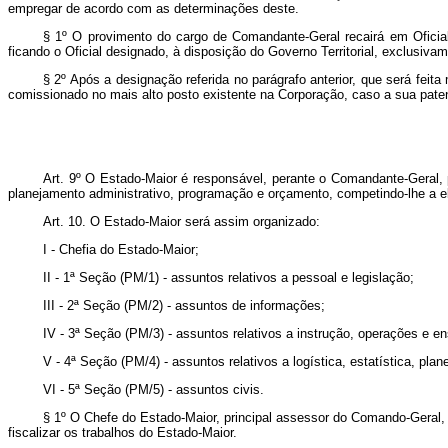
empregar de acordo com as determinações deste.
§ 1º O provimento do cargo de Comandante-Geral recairá em Oficial S
ficando o Oficial designado, à disposição do Governo Territorial, exclusiva
§ 2º Após a designação referida no parágrafo anterior, que será fei
comiss
ionado no mais alto posto existente na Corporação, caso a sua patent
Art. 9º O Estado-Maior é responsável, perante o Comandante-Geral, 
planejamento administrativo, programação e orçamento, competindo-lhe a
Art. 10. O Estado-Maior será assim organizado:
I - Chefia do Estado-Maior;
II - 1ª Seção (PM/1) - assuntos relativos a pessoal e legislação;
III - 2ª Seção (PM/2) - assuntos de informações;
IV - 3ª Seção (PM/3) - assuntos relativos a instrução, operações e en
V - 4ª Seção (PM/4) - assuntos relativos a logística, estatística, pl
VI - 5ª Seção (PM/5) - assuntos civis.
§ 1º O Chefe do Estado-Maior, principal assessor do Comando-Geral, 
fiscalizar os trabalhos do Estado-Maior.