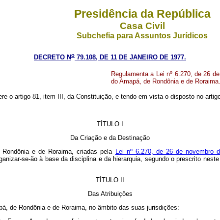
Presidência da República
Casa Civil
Subchefia para Assuntos Jurídicos
o
DECRETO N
79.108, DE 11 DE JANEIRO DE 1977.
Regulamenta a Lei nº 6.270, de 26 de 
do Amapá, de Rondônia e de Roraima
ere o artigo 81, item III, da Constituição, e tendo em vista o disposto no art
TÍTULO I
Da Criação e da Destinação
de Rondônia e de Roraima, criadas pela
Lei nº 6.270, de 26 de novembro d
ganizar-se-ão à base da disciplina e da hierarquia, segundo o prescrito nest
TÍTULO II
Das Atribuições
apá, de Rondônia e de Roraima, no âmbito das suas jurisdições: