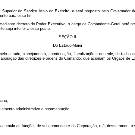
uperior do Serviço Ativo do Exército, e será proposto pelo Governador do Te
mente para esse fim.
ta mediante decreto do Poder Executivo, o cargo de Comandante-Geral será pro
e seja inferior a esse posto.
SEÇÃO II
Do Estado-Maior
pelo estudo, planejamento, coordenação, fiscalização e controle, de todas 
 elaboração das diretrizes e ordens do Comando, que acionam os Órgãos de
sino;
anejamento administrativo e orçamentação;
acumula as funções de subcomandante da Corporação, e é, desse modo, o subs