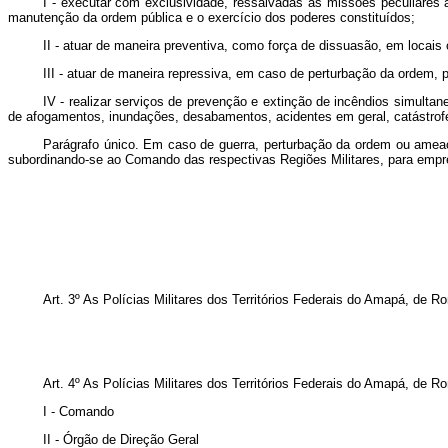
I - executar com exclusividade, ressalvadas as missões peculiares 
manutenção da ordem pública e o exercício dos poderes constituídos;
II - atuar de maneira preventiva, como força de dissuasão, em locais
III - atuar de maneira repressiva, em caso de perturbação da ordem
IV - realizar serviços de prevenção e extinção de incêndios simult
de afogamentos, inundações, desabamentos, acidentes em geral, catástrof
Parágrafo único. Em caso de guerra, perturbação da ordem ou ameaça 
subordinando-se ao Comando das respectivas Regiões Militares, para emprego
Art
. 3º As Polícias Militares dos Territórios Federais do Amapá, de 
Art
. 4º As Polícias Militares dos Territórios Federais do Amapá, de R
I - Comando
II - Órgão de Direção Geral