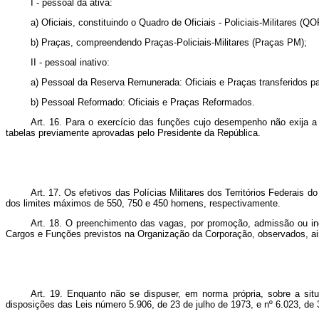
I - pessoal da ativa:
a) Oficiais, constituindo o Quadro de Oficiais - Policiais-Militares (Q
b) Praças, compreendendo Praças-Policiais-Militares (Praças PM);
II - pessoal inativo:
a) Pessoal da Reserva Remunerada: Oficiais e Praças transferidos 
b) Pessoal Reformado: Oficiais e Praças Reformados.
Art. 16. Para o exercício das funções cujo desempenho não exija a f
tabelas previa
mente aprovadas pelo Presidente da República.
Art. 17. Os efetivos das Polícias Militares dos Territórios Federai
dos limites máximos de 550, 750 e 450 homens, respectivamente.
Art. 18. O preenchimento das vagas, por promoção, admissão ou in
Cargos e Funç
ões previstos na Organização da Corporação, observados, ain
Art. 19. Enquanto não se dispuser, em norma própria, sobre a situa
disposições das Leis número 5.906, de 23 de julho de 1973, e nº 6.023, de 