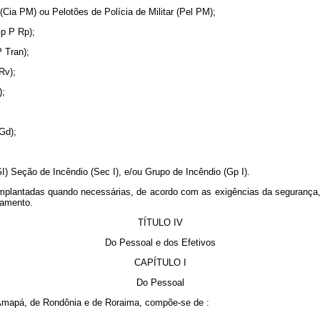
 (Cia PM) ou Pelotões de Polícia de Militar (Pel PM);
Gp P Rp);
P Tran);
Rv);
);
Gd);
) Seção de Incêndio (Sec I), e/ou Grupo de Incêndio (Gp I).
 implantadas quando necessárias, de acordo com as exigências da segurança
ulamento.
TÍTULO IV
Do Pessoal e dos Efetivos
CAPÍTULO I
Do Pessoal
do Amapá, de Rondônia e de Roraima, compõe-se de :