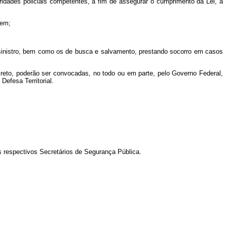
ridades policiais competentes, a fim de assegurar o cumprimento da Lei, a
dem;
o sinistro, bem como os de busca e salvamento, prestando socorro em casos
creto, poderão ser convocadas, no todo ou em parte, pelo Governo Federal,
efesa Territorial.
s respectivos Secretários de Segurança Pública.