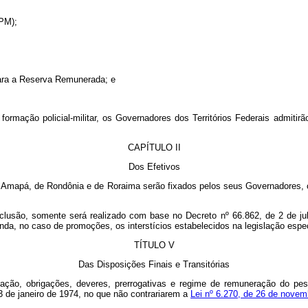
OPM);
para a Reserva Remunerada; e
ormação policial-militar, os Governadores dos Territórios Federais admitirão
CAPÍTULO II
Dos Efetivos
s do Amapá, de Rondônia e de Roraima serão fixados pelos seus Governadores, 
clusão, somente será realizado com base no Decreto nº 66.862, de 2 de j
da, no caso de promoções, os interstícios estabelecidos na legislação espec
TÍTULO V
Das Disposições Finais e Transitórias
ção, obrigações, deveres, prerrogativas e regime de remuneração do pessoa
3 de janeiro de 1974, no que não contrariarem a
Lei nº 6.270, de 26 de novem