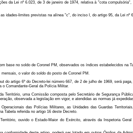
ções da Lei nº 6.023, de 3 de janeiro de 1974, relativa à "cota compulsória",
as idades-limites previstas na alínea "c", do inciso I, do artigo 95, da Lei nº
 com base no soldo de Coronel PM, observados os índices estabelecidos na T
), mensais, o valor do soldo do posto de Coronel PM.
 do artigo 6º do Decreto-lei número 667, de 2 de julho de 1969, será paga,
 o Comandante-Geral da Polícia Militar.
a Território, uma Comissão composta pelo Secretário de Segurança Pública,
eração, observada a legislação em vigor, e atendidas as normas já expedidas 
Operacionais das Polícias Militares, as Unidades das Guardas Territoriai
 Tabela referida no artigo 16 deste Decreto.
rritório, ouvido o Estado-Maior do Exército, através da Inspetoria Geral
o na conformidade deste artigo, poderá ser lotado em outros Órgãos da Adm