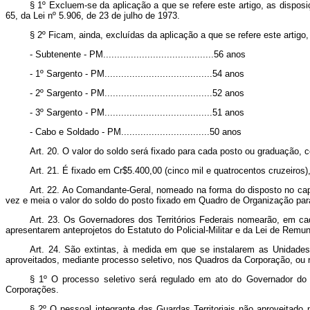
§ 1º Excluem-se da aplicação a que se refere este artigo, as disposi
65, da Lei nº 5.906, de 23 de julho de 1973.
§ 2º Ficam, ainda, excluídas da aplicação a que se refere este artigo, 
- Subtenente - PM........................................56 anos
- 1º Sargento - PM.......................................54 anos
- 2º Sargento - PM.......................................52 anos
- 3º Sargento - PM.......................................51 anos
- Cabo e Soldado - PM................................50 anos
Art. 20. O valor do soldo será fixado para cada posto ou graduação,
Art. 21. É fixado em Cr$5.400,00 (cinco mil e quatrocentos cruzeiros
Art. 22. Ao Comandante-Geral, nomeado na forma do disposto no caput
vez e meia o valor
do soldo do posto fixado em Quadro de Organização para
Art. 23. Os Governadores dos Territórios Federais nomearão, em cad
apresentarem anteprojetos do Estatuto do Policial-Militar e da Lei de Remun
Art. 24. São extintas, à medida em que se instalarem as Unidades 
aproveitados, mediante processo seletivo, nos Quadros da Corporação, ou na
§ 1º O processo seletivo será regulado em ato do Governador do Te
Corporações.
§ 2º O pessoal integrante das Guardas Territoriais não aproveitad