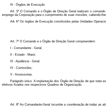
III - Ór
gãos de Execução
Art. 5º O Comando e o Órgão de Direção Geral realizam o comando e
emprego da Corporação para o cumprimento de suas missões, cabendo-lhes, 
Ar
t
. 6º Os órgãos de Execução constituídos pelas Unidades Operaciona
Art. 7º O Comando e o Órgão de Direção Geral compreendem:
I - Comandante - Geral;
II - Estado - Maior;
III - Ajudância - Geral;
IV - Comissões;
V - Assessorias.
Parágrafo único. A implantação dos Órgão de Direção de que trata e
efetivos fixados nos respectivos Quadros de Organização.
Art. 8º Ao Comandante-Geral incumbe a coordenação de todas as ativ