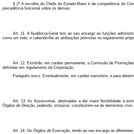
§ 2º A escolha do Chefe do Estado-Maior é da competência do Coman
pre
cedência funcional sobre os demais.
Art. 11. A Ajudância-Geral tem ao seu encargo as funções administr
como um todo, e cabendo-lhe as atribuições previstas no regulamento própr
Art. 12. Existirão, em caráter permanente, a Comissão de Promoções
definidas em regulamento da Corporação.
Parágrafo único. Eventualmente, em caráter transitório, e para deter
Art
. 13. As Assessorias, destinadas a dar maior flexibilidade à 
Órgãos de Direção, podendo, inclusive, constituírem-se de elementos civis.
Art. 14. Os Órgãos de Execução, tendo ao seu encargo as diferentes m