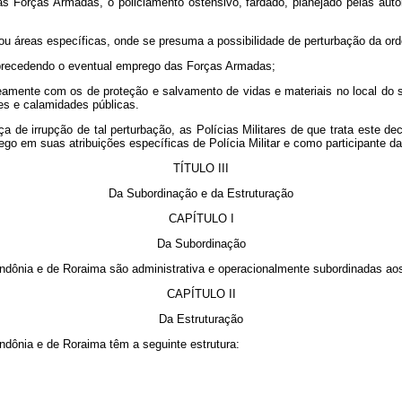
às Forças Armadas, o policiamento ostensivo, fardado, planejado pelas auto
 ou áreas específicas, onde se presuma a possibilidade de perturbação da or
, precedendo o eventual emprego das Forças Armadas;
aneamente com os de proteção e salvamento de vidas e materiais no local d
es e calamidades públicas.
de irrupção de tal perturbação, as Polícias Militares de que trata este de
 em suas atribuições específicas de Polícia Militar e como participante da D
TÍTULO III
Da Subordinação e da Estruturação
CAPÍTULO I
Da Subordinação
Rondônia e de Roraima são administrativa e operacionalmente subordinadas ao
CAPÍTULO II
Da Estruturação
ondônia e de Roraima têm a seguinte estrutura: