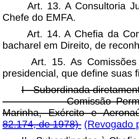
Art. 13. A Consultoria Jur
Chefe do EMFA.
Art. 14. A Chefia da Consu
bacharel em Direito, de reconh
Art. 15. As Comissões P
presidencial, que define suas f
I - Subordinada diretamen
-Comissão Permanente
Marinha, Exército e Aerona
82.174, de 1978)
(Revogado p