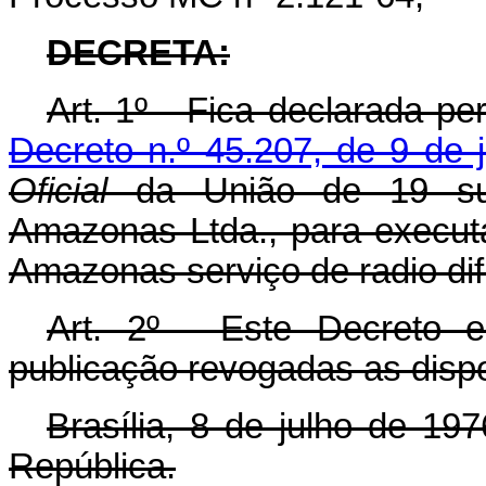
DECRETA:
Art
. 1º - Fica declarada p
Decreto n.º 45.207, de 9 de 
Oficial
da União de 19 sub
Amazonas Ltda., para execu
Amazonas serviço de radio di
Art
. 2º - Este Decreto 
publicação revogadas as dispo
Brasília, 8 de julho de 19
República.