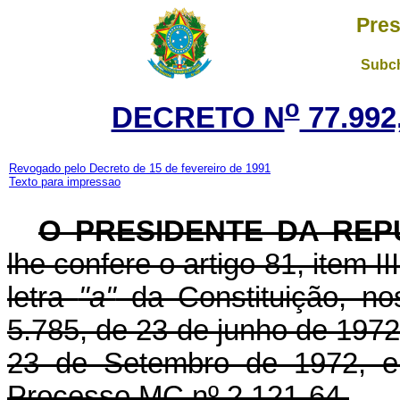
Pres
Subch
o
DECRETO N
77.992
Revogado pelo Decreto de 15 de fevereiro de 1991
Texto para impressao
O PRESIDENTE DA REP
lhe confere o artigo 81, item I
letra
"a"
da Constituição, no
5.785, de 23 de junho de 1972 
23 de Setembro de 1972, e
Processo MC nº 2.121-64,