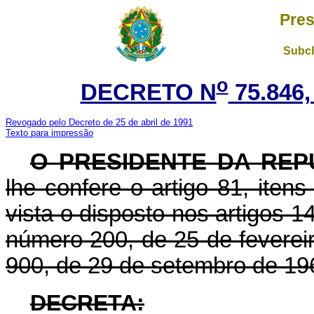
Pres
Subch
o
DECRETO N
75.846,
Revogado pelo Decreto de 25 de abril de 1991
Texto para impressão
O PRESIDENTE DA REP
lhe confere o artigo 81, itens
vista o disposto nos artigos 14
número 200, de 25 de feverei
900, de 29 de setembro de 19
DECRETA: