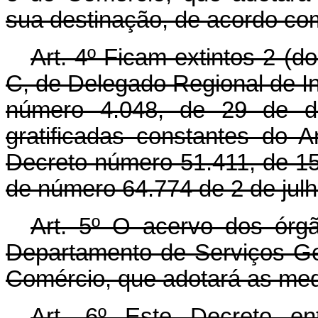
sua destinação, de acordo com
Art
. 4º Ficam extintos 2 (d
C, de Delegado Regional de In
número 4.048, de 29 de d
gratificadas constantes do 
Decreto número 51.411, de 15 
de número 64.774 de 2 de jul
Art
. 5º O acervo dos órgão
Departamento de Serviços Ger
Comércio, que adotará as med
Art
. 6º Este Decreto en