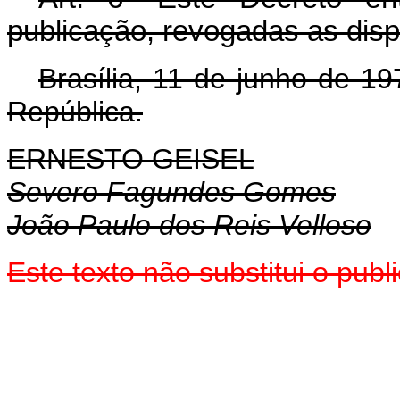
publicação, revogadas as disp
Brasília, 11 de junho de 1
República.
ERNESTO GEISEL
Severo Fagundes Gomes
João Paulo dos Reis Velloso
Este texto não substitui o pu