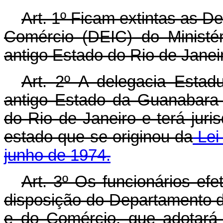
Art
. 1º Ficam extintas as D
Comércio (DEIC) do Ministé
antigo Estado do Rio de Janeir
Art
. 2º A delegacia Estad
antigo Estado da Guanabara l
do Rio de Janeiro e terá juri
estado que se originou da
Lei
junho de 1974.
Art
. 3º Os funcionários ef
disposição do Departamento do
e do Comércio, que adotará 