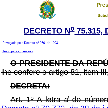
Pres
Subch
o
DECRETO N
75.315, 
Revogado pelo Decreto nº 986, de 1993
Texto para impressão
O PRESIDENTE DA REP
lhe confere o artigo 81, item II
DECRETA:
Art
. 1º A letra
d
do número