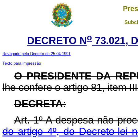
Pres
Subch
o
DECRETO N
73.021, 
Revogado pelo Decreto de 25.04.1991
Texto para impressão
O PRESIDENTE DA REP
lhe confere o artigo 81, item II
DECRETA:
Art. 1º A despesa não pro
do artigo 4º, do Decreto-lei