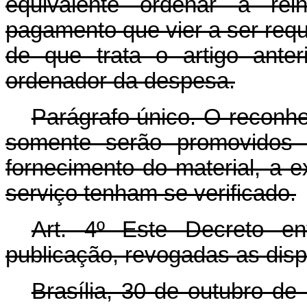
equivalente ordenar a re
pagamento que vier a ser requ
de que trata o artigo anter
ordenador da despesa.
Parágrafo único. O reconhe
somente serão promovidos
fornecimento do material, a 
serviço tenham se verificado.
Art. 4º Este Decreto e
publicação, revogadas as disp
Brasília, 30 de outubro de