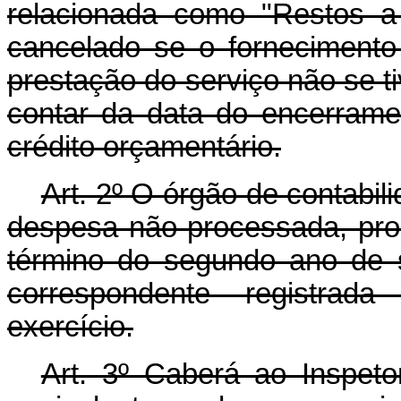
relacionada como "Restos a 
cancelado se o fornecimento
prestação do serviço não se ti
contar da data do encerramen
crédito orçamentário.
Art. 2º O órgão de contabili
despesa não processada, pro
término do segundo ano de s
correspondente registrad
exercício.
Art. 3º Caberá ao Inspeto