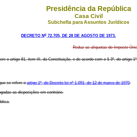
Presidência da República
Casa Civil
Subchefia para Assuntos Jurídicos
o
DECRETO N
72.705, DE 28 DE AGOSTO DE 1973.
Reduz as alíquotas do Imposto Únic
ere o artigo 81, item III, da Constituição, e de acordo com o § 3º, do artigo
que se refere o
artigo 1º, do Decreto-lei nº 1.091, de 12 de março de 1970
.
ogadas as disposições em contrário.
blica.