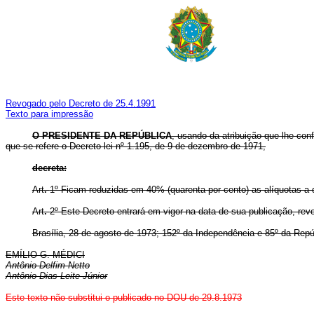
Revogado pelo Decreto de 25.4.1991
Texto para impressão
O PRESIDENTE DA REPÚBLICA
, usando da atribuição que lhe conf
que se refere o Decreto-lei nº 1.195, de 9 de dezembro de 1971,
decreta:
Art
.
1º Ficam reduzidas em 40% (quarenta por cento) as alíquotas a 
Art
.
2º Este Decreto entrará em vigor na data de sua publicação, rev
Brasília, 28 de agosto de 1973; 152º da Independência e 85º da Repú
EMÍLIO G. MÉDICI
Antônio Delfim Netto
Antônio Dias Leite Júnior
Este texto não substitui o publicado no DOU de 29.8.1973