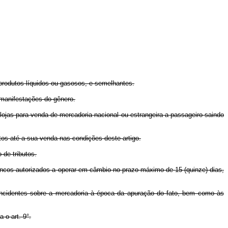
produtos líquidos ou gasosos, e semelhantes.
s manifestações do gênero.
 lojas para venda de mercadoria nacional ou estrangeira a passageiro saindo
s até a sua venda nas condições deste artigo.
de tributos.
ncos autorizados a operar em câmbio no prazo máximo de 15 (quinze) dias,
ncidentes sobre a mercadoria à época da apuração do fato, bem como às
 o art. 9°.