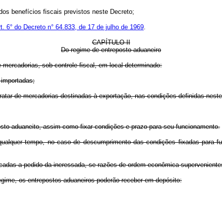
os benefícios fiscais previstos neste Decreto;
rt. 6° do Decreto n° 64.833, de 17 de julho de 1969
.
CAPÍTULO II
Do regime de entreposto aduaneiro
e mercadorias, sob controle fiscal, em local determinado:
importadas;
r de mercadorias destinadas à exportação, nas condições definidas neste
sto aduaneito, assim como fixar condições e prazo para seu funcionamento.
quer tempo, no caso de descumprimento das condições fixadas para funci
das a pedido da ineressada, se razões de ordem econômica supervenientes
regime, os entrepostos aduaneiros poderão receber em depósito: