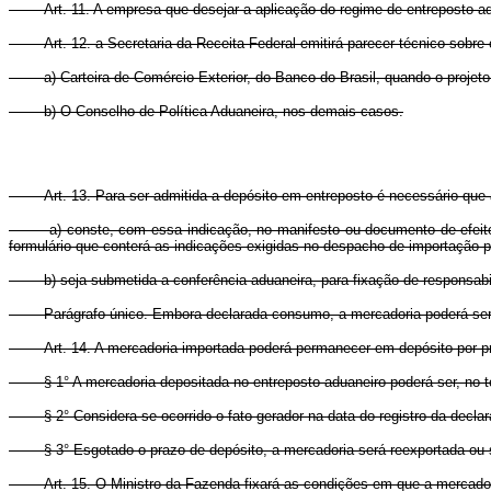
Art. 11. A empresa que desejar a aplicação do regime de entreposto a
Art. 12. a Secretaria da Receita Federal emitirá parecer técnico sobre
a) Carteira de Comércio Exterior, do Banco do Brasil, quando o projeto a
b) O Conselho de Política Aduaneira, nos demais casos.
Art. 13. Para ser admitida a depósito em entreposto é necessário que
a) conste, com essa indicação, no manifesto ou documento de efeito equi
formulário que conterá as indicações exigidas no despacho de importação 
b) seja submetida a conferência aduaneira, para fixação de responsabili
Parágrafo único. Embora declarada consumo, a mercadoria poderá ser reco
Art. 14. A mercadoria importada poderá permanecer em depósito por pra
§ 1° A mercadoria depositada no entreposto aduaneiro poderá ser, no to
§ 2° Considera-se ocorrido o fato gerador na data do registro da declaraç
§ 3° Esgotado o prazo de depósito, a mercadoria será reexportada ou su
Art. 15. O Ministro da Fazenda fixará as condições em que a mercador