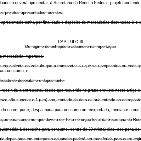
duaneiro deverá apresentar, à Secretaria da Receita Federal, projeto contend
 os projetos apresentados, ouvidos:
presentado tenha por finalidade o depósito de mercadorias destinadas à ex
CAPÍTULO III
Do regime de entreposto aduaneiro na importação
 a mercadoria importada:
valente do veículo que a transportar ou que seu proprietário ou consignat
para consumo; e
dade de depositário e depositante.
lhida a entreposto, desde que requerido no prazo previsto neste artigo e s
zo não superior a 1 (um) ano, contado da data de sua entrada no entreposto, p
do ou em parte, despachada para consumo ou reexportada, mediante o cumpr
ão para consumo, que deverá ser feita no órgão local da Secretaria da Recei
bmetida à despacho para consumo, dentro de 30 (trinta) dias, sob pena de
ia depositada em entreposto aduaneiro poderá ser transferida para outro regi