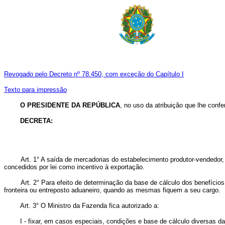
Revogado pelo Decreto nº 78.450, com exceção do Capítulo I
Texto para impressão
O PRESIDENTE DA REPÚBLICA
, no uso da atribuição que lhe confer
DECRETA:
Art. 1° A saída de mercadorias do estabelecimento produtor-vendedor
concedidos por lei como incentivo à exportação.
Art. 2° Para efeito de determinação da base de cálculo dos benefício
fronteira ou entreposto aduaneiro, quando as mesmas fiquem a seu cargo.
Art. 3° O Ministro da Fazenda fica autorizado a:
I - fixar, em casos especiais, condições e base de cálculo diversas das 