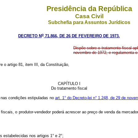
Presidência da República
Casa Civil
Subchefia para Assuntos Jurídicos
o
DECRETO N
71.866, DE 26 DE FEVEREIRO DE 1973.
Dispõe sobre o tratamento fiscal apl
novembro de 1972, e regulamenta o 
e o artigo 81, item III, da Constituição,
CAPÍTULO I
Do tratamento fiscal
, nas condições estipuladas no
art. 1° do Decreto-lei n° 1.248, de 29 de nov
s fiscais, o produtor-vendedor poderá acrescer ao preço de venda da mercador
estabelecidas nos artigos 1° e 2°;