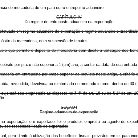
ia de mercadoria de um para outro entreposto aduaneiro.
CAPÍTULO IV
Do regime de entreposto aduaneiro na exportação
efetuado em regime aduaneiro de exportação e regime aduaneiro extraordinár
ósito da mercadoria, com suspensão de tributos.
que permite o depósito de mercadoria com direito à utilização dos benefíci
pósito por prazo não superior a 1 (um) ano, a contar da data de sua entrada
ia em entreposto por prazo superior ao previsto neste artigo, a critério 
a, revendida, devolvida ou reinternada no mercado interno, dentro de 30 (t
eitará seu proprietário ao disposto no § 4° do art. 18 ou no § 1° do art. 1
ão.
SEÇÃO I
Regime aduaneiro de exportação
na exportação, e o exportador for o produtor, empresa ou agente de expor
, sob responsabilidade do exportador.
era direito à utilização dos benefícios fiscais previstos em lei para ince