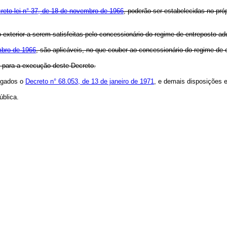
creto-lei n° 37, de 18 de novembro de 1966
, poderão ser estabelecidas no pr
 exterior a serem satisfeitas pelo concessionário do regime de entreposto a
mbro de 1966
, são aplicáveis, no que couber ao concessionário do regime de 
 para a execução deste Decreto.
vogados o
Decreto n° 68.053, de 13 de janeiro de 1971
, e demais disposições e
blica.