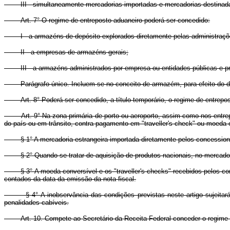
III - simultaneamente mercadorias importadas e mercadorias destinada
Art. 7° O regime de entreposto aduaneiro poderá ser concedido:
I - a armazéns de depósito explorados diretamente pelas administraçõe
II - a empresas de armazéns-gerais;
III - a armazéns administrados por empresa ou entidades públicas e pr
Parágrafo único. Incluem-se no conceito de armazém, para efeito do dispo
Art. 8° Poderá ser concedido, a título temporário, o regime de entrep
Art. 9° Na zona primária de porto ou aeroporto, assim como nos entre
do país ou em trânsito, contra pagamento em "traveller's check" ou moeda e
§ 1° A mercadoria estrangeira importada diretamente pelos concessionári
§ 2° Quando se tratar de aquisição de produtos nacionais, no mercado int
§ 3° A moeda conversível e os "traveller's checks" recebidos pelos conc
contados da data da emissão da nota fiscal.
§ 4° A inobservância das condições previstas neste artigo sujeitará 
penalidades cabíveis.
Art. 10. Compete ao Secretário da Receita Federal conceder o regime p