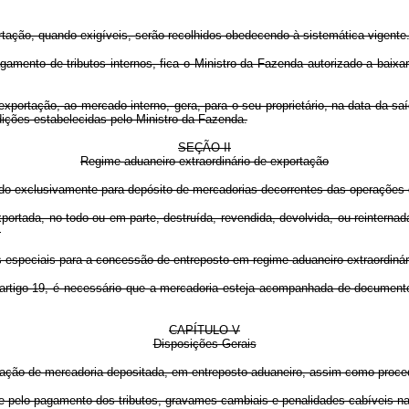
ação, quando exigíveis, serão recolhidos obedecendo à sistemática vigente
ento de tributos internos, fica o Ministro da Fazenda autorizado a baixar
ação, ao mercado interno, gera, para o seu proprietário, na data da saída 
ições estabelecidas pelo Ministro da Fazenda.
SEÇÃO II
Regime aduaneiro extraordinário de exportação
dido exclusivamente para depósito de mercadorias decorrentes das operações 
tada, no todo ou em parte, destruída, revendida, devolvida, ou reinternada
.
speciais para a concessão de entreposto em regime aduaneiro extraordinár
o artigo 19, é necessário que a mercadoria esteja acompanhada de document
CAPÍTULO V
Disposições Gerais
sentação de mercadoria depositada, em entreposto aduaneiro, assim como proce
pelo pagamento dos tributos, gravames cambiais e penalidades cabíveis na 