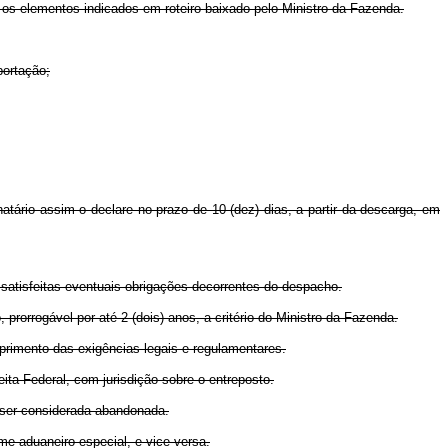
o os elementos indicados em roteiro baixado pelo Ministro da Fazenda.
portação;
ário assim o declare no prazo de 10 (dez) dias, a partir da descarga, em
atisfeitas eventuais obrigações decorrentes do despacho.
rorrogável por até 2 (dois) anos, a critério do Ministro da Fazenda.
imento das exigências legais e regulamentares.
ta Federal, com jurisdição sobre o entreposto.
 ser considerada abandonada.
me aduaneiro especial, e vice-versa.