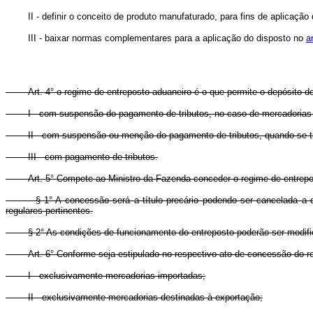
II - definir o conceito de produto manufaturado, para fins de aplicação d
III - baixar normas complementares para a aplicação do disposto no
a
Art. 4° o regime de entreposto aduaneiro é o que permite o depósito d
I - com suspensão do pagamento de tributos, no caso de mercadorias 
II - com suspensão ou menção do pagamento de tributos, quando se trata
III - com pagamento de tributos.
Art. 5° Compete ao Ministro da Fazenda conceder o regime de entrepo
§ 1° A concessão será a título precário podendo ser cancelada a qual
regulares pertinentes.
§ 2° As condições de funcionamento do entreposto poderão ser modifica
Art. 6° Conforme seja estipulado no respectivo ato de concessão do 
I - exclusivamente mercadorias importadas;
II - exclusivamente mercadorias destinadas à exportação;