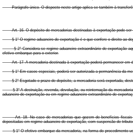
Parágrafo único. O disposto neste artigo aplica-se também à transferênc
Art. 16. O depósito de mercadorias destinadas à exportação pode ser 
§ 1° O regime aduaneiro de exportação é o que confere o direito ao dep
§ 2° Considera-se regime aduaneiro extraordinário de exportação aquele 
efetivo embarque para o exterior.
Art. 17. A mercadoria destinada à exportação poderá permanecer em de
§ 1° Em casos especiais, poderá ser autorizada a permanência da mercador
§ 2° Esgotado o prazo de depósito, a mercadoria será exportada, destruíd
§ 3° A destruição, revenda, devolução, ou reinternação da mercadoria suj
aduaneiro de exportação ou em regime aduaneiro extraordinário de exportaç
Art. 18. No caso de mercadorias que gozem de benefícios fiscais 
depositadas em regime aduaneiro de exportação, com suspensão de tributos
§ 1° O efetivo embarque da mercadoria, na forma do procedimento usual, g