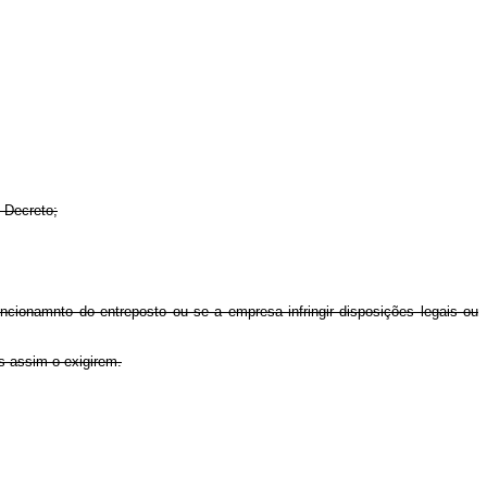
 Decreto;
onamnto do entreposto ou se a empresa infringir disposições legais ou
 assim o exigirem.