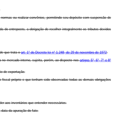
.
 normas ou realizar convênios, permitindo seu depósito com suspensão de
do entreposto, a obrigação de recolher integralmente os tributos devidos
de que trata o
art. 1° do Decreto-lei n° 1.248, de 29 de novembro de 1972
.
 no mercado interno, sujeita, porém, ao disposto nos
artigos 5°, 6°, 7° e 8°
io de exportação.
o fiscal próprio e que tenham sido observadas todas as demais obrigações
der aos inventários que entender necessários.
data da apuração do fato.