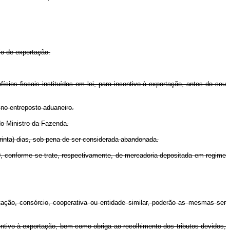
io de exportação.
os fiscais instituídos em lei, para incentivo à exportação, antes do seu
 no entreposto aduaneiro.
do Ministro da Fazenda.
rinta) dias, sob pena de ser considerada abandonada.
9, conforme se trate, respectivamente, de mercadoria depositada em regime
tação, consórcio, cooperativa ou entidade similar, poderão as mesmas ser
ntivo à exportação, bem como obriga ao recolhimento dos tributos devidos,