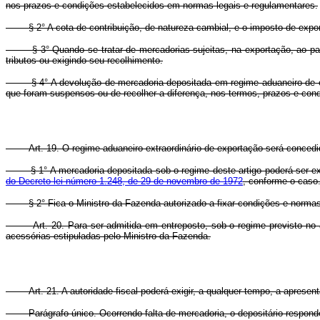
nos prazos e condições estabelecidos em normas legais e regulamentares.
§ 2° A cota de contribuição, de natureza cambial, e o imposto de export
§ 3° Quando se tratar de mercadorias sujeitas, na exportação, ao pagam
tributos ou exigindo seu recolhimento.
§ 4° A devolução de mercadoria depositada em regime aduaneiro de export
que foram suspensos ou de recolher a diferença, nos termos, prazos e cond
Art. 19. O regime aduaneiro extraordinário de exportação será conce
§ 1° A mercadoria depositada sob o regime deste artigo poderá ser expor
do Decreto-lei número 1.248, de 29 de novembro de 1972
, conforme o caso
§ 2° Fica o Ministro da Fazenda autorizado a fixar condições e normas e
Art. 20. Para ser admitida em entreposto, sob o regime previsto n
acessórias estipuladas pelo Ministro da Fazenda.
Art. 21. A autoridade fiscal poderá exigir, a qualquer tempo, a apre
Parágrafo único. Ocorrendo falta de mercadoria, o depositário responde 