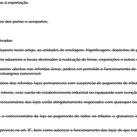
s à exportação.
s dos portos e aeroportos;
ivadas.
sto neste artigo, as unidades de ensilagem, frigorificagem, depósitos de 
osto aduaneiro a locais destinados à realização de feiras, exposições e outra
postos abertos nas referidas áreas, poderá ser permitido o funcionamento de
strangeira conversível.
os das referidas lojas permanecerá com suspensão de pagamento de tributo
erno, este sairão do estabelecimento industrial ou equiparado com isenção 
essionários das lojas serão obrigatoriamente negociados com quaisquer ba
o concessionário da loja ao pagamento de todos os tributos e gravames i
revisto no art. 8°, bem como autorizar o funcionamento das lojas de que trata