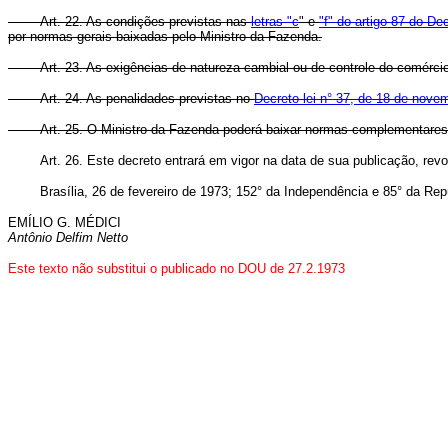
Art. 22. As condições previstas nas
letras "c
" e
"f" do artigo 87 do De
por normas gerais baixadas pelo Ministro da Fazenda.
Art. 23. As exigências de natureza cambial ou de controle do comércio
Art. 24. As penalidades previstas no
Decreto-lei n° 37, de 18 de nove
Art. 25. O Ministro da Fazenda poderá baixar normas complementares
Art. 26. Este decreto entrará em vigor na data de sua publicação, re
Brasília, 26 de fevereiro de 1973; 152° da Independência e 85° da Repú
EMÍLIO G. MÉDICI
Antônio Delfim Netto
Este texto não substitui o publicado no DOU de 27.2.1973