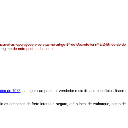
icável às operações previstas no artigo 1° do Decreto-lei n° 1.248, de 29 de
regime de entreposto aduaneiro.
embro de 1972
, assegura ao produtor-vendedor o direito aos benefícios fiscais
ia as despesas de frete interno e seguro, até o local de embarque, posto de