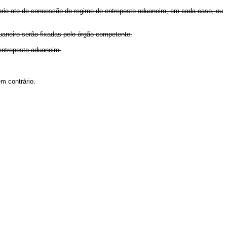
óprio ato de concessão do regime de entreposto aduaneiro, em cada caso, ou
duaneiro serão fixadas pelo órgão competente.
entreposto aduaneiro.
m contrário.