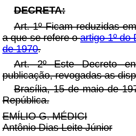
DECRETA:
Art. 1º Ficam reduzidas em
a que se refere o
artigo 1º do
de 1970
.
Art. 2º Este Decreto e
publicação, revogadas as disp
Brasília, 15 de maio de 19
República.
EMÍLIO G. MÉDICI
Antônio Dias Leite Júnior