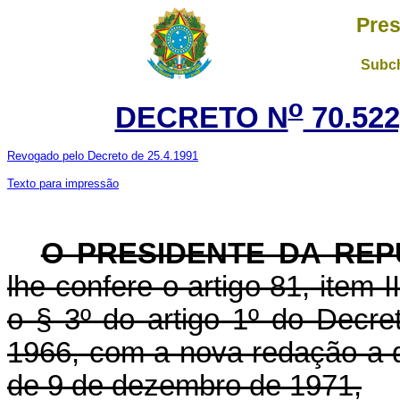
Pres
Subch
o
DECRETO N
70.522
Revogado pelo Decreto de 25.4.1991
Texto para impressão
O PRESIDENTE DA REP
lhe confere o artigo 81, item 
o § 3º do artigo 1º do Decre
1966, com a nova redação a qu
de 9 de dezembro de 1971,