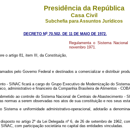
Presidência da República
Casa Civil
Subchefia para Assuntos Jurídicos
o
DECRETO N
70.502, DE 11 DE MAIO DE 1972.
Regulamenta o Sistema Nacional 
novembro 1971.
e o artigo 81, item III, da Constituição,
mados pelo Governo Federal e destinados a comercializar e distribuir produt
mento - SINAC ficará a cargo do Grupo Executivo de Modernização do Siste
co, administrativo e financeiro da Companhia Brasileira de Alimentos - COB
ubmetido ao controle do Sistema Nacional de Centrais de Abastecimento - SI
s normas a serem observadas nos atos de sua constituição e nos seus estat
o Sistema e uniformidade administrativo-operacional, adotarão a denomin
disposto no artigo 2º da Lei Delegada nº 6, de 26 de setembro de 1962, co
SINAC, com participação societária no capital das entidades vinculadas.