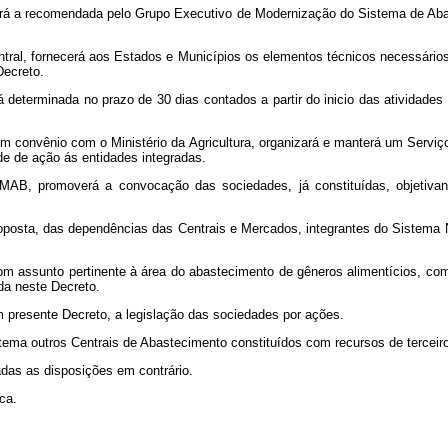
, será a recomendada pelo Grupo Executivo de Modernização do Sistema de Ab
ral, fornecerá aos Estados e Municípios os elementos técnicos necessários
Decreto.
á determinada no prazo de 30 dias contados a partir do inicio das atividades 
m convênio com o Ministério da Agricultura, organizará e manterá um Serviç
e de ação ás entidades integradas.
AB, promoverá a convocação das sociedades, já constituídas, objetivand
de proposta, das dependências das Centrais e Mercados, integrantes do Siste
 com assunto pertinente à área do abastecimento de gêneros alimentícios, co
a neste Decreto.
m presente Decreto, a legislação das sociedades por ações.
stema outros Centrais de Abastecimento constituídos com recursos de terceir
adas as disposições em contrário.
ca.