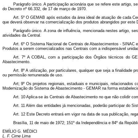
Parágrafo único. A participação acionária que se refere este artigo
do Decreto nº 66.332, de 17 de março de 1970.
Art
. 5º O GEMAB após estudos da área ideal de atuação de cada Cent
que deverá observar na comercialização dos produtos abrangidos por este 
Parágrafo único. A zona de influência, mencionada nestes artigo, ser
atividades da Central.
Art
. 6º O Sistema Nacional de Centrais de Abastecimentos - SINAC e
Produtos a serem comercializados nas Centrais com a indispensável unidad
Art
. 7º A COBAL, com a participação dos Órgãos técnicos do GEM
Abastecimento.
Art
. 8º A utilização, por particulares, qualquer que seja a finalida
ou permissão remunerada de uso.
Art
; 9º Os projetos regionais, estaduais e municipais, relacionados
Modernização do Sistema de Abastecimento - GEMAR na forma estabelecid
Art
. 10 Aplica-se às Centrais de Abastecimento no que não colidir co
Art
. 11 Além das entidades já mencionadas, poderão participar do Si
Art
. 12 Este Decreto entrará em vigor na data de sua publicação, reg
Brasília, 11 de maio de 1972; 151º da Independência e 84º da Repúbli
EMÍLIO G. MÉDICI
L. F. Cirne Lima