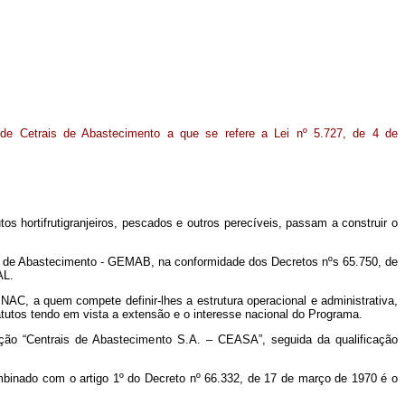
de Cetrais de Abastecimento a que se refere a Lei nº 5.727, de 4 de
os hortifrutigranjeiros, pescados e outros perecíveis, passam a construir o
ma de Abastecimento - GEMAB, na conformidade dos Decretos nºs 65.750, de
AL.
NAC, a quem compete definir-lhes a estrutura operacional e administrativa,
utos tendo em vista a extensão e o interesse nacional do Programa.
ação “Centrais de Abastecimento S.A. – CEASA”, seguida da qualificação
mbinado com o artigo 1º do Decreto nº 66.332, de 17 de março de 1970 é o