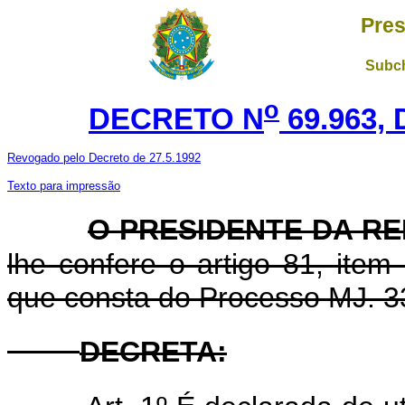
Pres
Subch
o
DECRETO N
69.963, 
Revogado pelo Decreto de 27.5.1992
Texto para impressão
O PRESIDENTE DA R
lhe confere o artigo 81, item
que consta do Processo MJ. 3
DECRETA
: