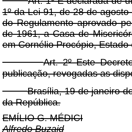
Art. 1º É declarada de u
1º da Lei 91, de 28 de agosto
do Regulamento aprovado pel
de 1961, a Casa de Misericór
em Cornélio Procópio, Estado
Art. 2º Este Decre
publicação, revogadas as disp
Brasília, 19 de janeiro 
da República.
EMÍLIO G. MÉDICI
Alfredo Buzaid