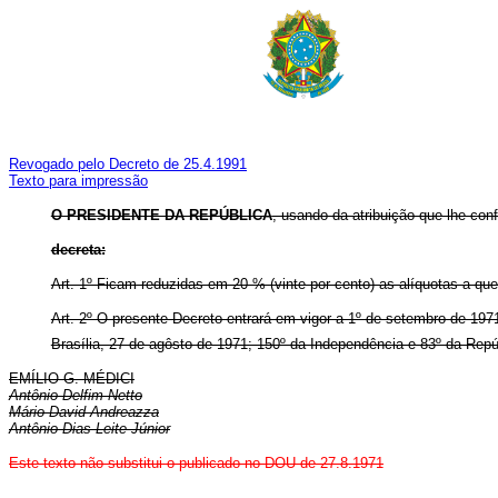
Revogado pelo Decreto de 25.4.1991
Texto para impressão
O PRESIDENTE DA REPÚBLICA
, usando da atribuição que lhe conf
decreta:
Art. 1º Ficam reduzidas em 20 % (vinte por cento) as alíquotas a que
Art. 2º O presente Decreto entrará em vigor a 1º de setembro de 197
Brasília, 27 de agôsto de 1971; 150º da Independência e 83º da Repú
EMÍLIO G. MÉDICI
Antônio Delfim Netto
Mário David Andreazza
Antônio Dias Leite Júnior
Este texto não substitui o publicado no DOU de 27.8.1971