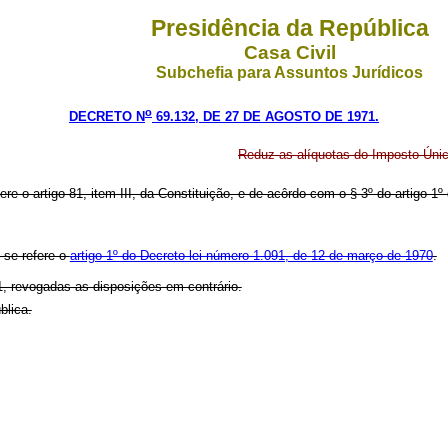
Presidência da República
Casa Civil
Subchefia para Assuntos Jurídicos
o
DECRETO N
69.132, DE 27 DE AGOSTO DE 1971.
Reduz as alíquotas do Imposto Únic
ere o artigo 81, item III, da Constituição, e de acôrdo com o § 3º do artigo 1
 se refere o
artigo 1º do Decreto-lei número 1.091, de 12 de março de 1970
.
1, revogadas as disposições em contrário.
blica.