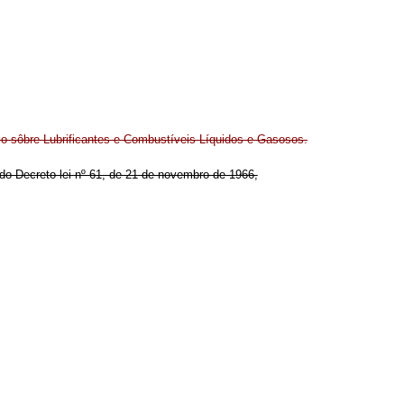
o sôbre Lubrificantes e Combustíveis Líquidos e Gasosos.
º do Decreto-lei nº 61, de 21 de novembro de 1966,