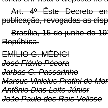
Art. 4º Êste Decreto e
publicação, revogadas as disp
Brasília, 15 de junho de 1
República.
EMÍLIO G. MÉDICI
José Flávio Pécora
Jarbas G. Passarinho
Marcus Vinicius Pratini de Mo
Antônio Dias Leite Júnior
João Paulo dos Reis Velloso