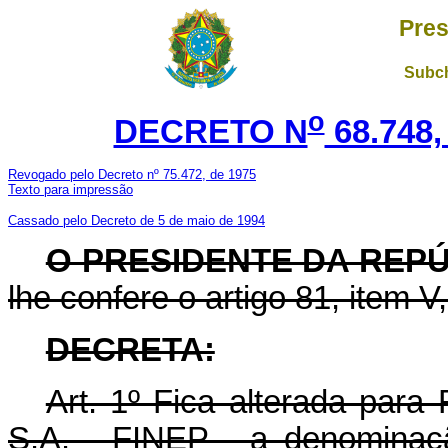
Pres
Subch
o
DECRETO N
68.748,
Revogado pelo Decreto nº 75.472, de 1975
Texto para impressão
Cassado pelo Decreto de 5 de maio de 1994
O PRESIDENTE DA REP
lhe confere o artigo 81, item V
DECRETA:
Art. 1º Fica alterada para
S.A. - FINEP - a denominaç