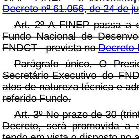
Decreto nº 61.056, de 24 de j
Art. 2º A FINEP passa a co
Fundo Nacional de Desenvolv
FNDCT - prevista no
Decreto-l
Parágrafo único. O Pres
Secretário-Executivo do FND
atos de natureza técnica e ad
referido Fundo.
Art. 3º No prazo de 30 (tri
Decreto, será promovida a 
tendo em vista o disposto no a