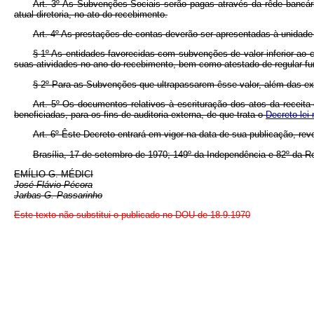
Art. 3º As Subvenções Sociais serão pagas através da rêde bancária 
atual diretoria, no ato do recebimento.
Art. 4º As prestações de contas deverão ser apresentadas à unidade 
§ 1º As entidades favorecidas com subvenções de valor inferior ao c
suas atividades no ano do recebimento, bem como atestado de regular fu
§ 2º Para as Subvenções que ultrapassarem êsse valor, além das exi
Art. 5º Os documentos relativos à escrituração dos atos da receita
beneficiadas, para os fins de auditoria externa, de que trata o
Decreto-lei
Art. 6º Êste Decreto entrará em vigor na data de sua publicação, re
Brasília, 17 de setembro de 1970; 149º da Independência e 82º da Re
EMÍLIO G. MÉDICI
José Flávio Pécora
Jarbas G. Passarinho
Este texto não substitui o publicado no DOU de 18.9.1970