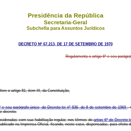
Presidência da República
Secretaria-Geral
Subchefia para Assuntos Jurídicos
DECRETO Nº 67.213, DE 17 DE SETEMBRO DE 1970
Regulamenta o artigo 6º e seu parágraf
ere o artigo 81, item III, da Constituição,
6º e seu parágrafo único, do Decreto-lei nº 836, de 8 de setembro de 1969
, 
e decreto.
sideradas com sua habilitação regular, nos têrmos do
artigo 6º do Decreto-
ublicado na Imprensa Oficial, ficando, neste caso, dispensadas, para efeit