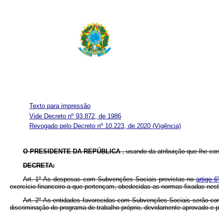
Texto para impressão
Vide Decreto nº 93.872, de 1986
Revogado pelo Decreto nº 10.223, de 2020
(Vigência)
O PRESIDENTE DA REPÚBLICA
, usando da atribuição que lhe conf
DECRETA:
Art. 1º As despesas com Subvenções Sociais previstas no
artigo 
exercício financeiro a que pertençam, obedecidas as normas fixadas nest
Art. 2º As entidades favorecidas com Subvenções Sociais serão con
discriminação do programa de trabalho próprio, devidamente aprovado e p