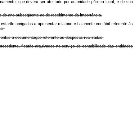
onamento, que deverá ser atestado por autoridade pública local, e de sua
iro do ano subseqüente ao de recebimento da importância.
starão obrigadas a apresentar relatório e balancete contábil referente às
al.
contas a documentação referente as despesas realizadas.
recedente, ficarão arquivados no serviço de contabilidade das entidades