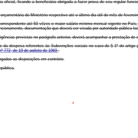
oficial, ficando a beneficiária obrigada a fazer prova de seu regular funci
orçamentária do Ministério respectivo até o último dia útil do mês de fevere
orrespondente até 50 vêzes o maior salário-mínimo mensal vigente no País, e
ncionamento, documentação que deverá ser visada por autoridade pública loc
gências previstas no parágrafo anterior, deverá acompanhar a prestação de 
 e da despesa referentes às Subvenções sociais no caso do § 1º do artigo p
 nº 772, de 19 de agôsto de 1969
.
vogadas as disposições em contrário.
pública.
*