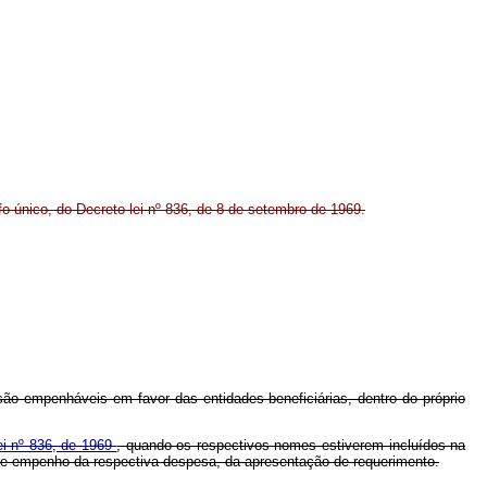
o único, do Decreto-lei nº 836, de 8 de setembro de 1969.
são empenháveis em favor das entidades beneficiárias, dentro do próprio
lei nº 836, de 1969
, quando os respectivos nomes estiverem incluídos na
o de empenho da respectiva despesa, da apresentação de requerimento.