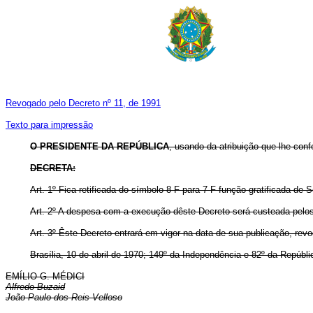
Revogado pelo Decreto nº 11, de 1991
Texto para impressão
O PRESIDENTE DA REPÚBLICA
, usando da atribuição que lhe conf
DECRETA:
Art
. 1º Fica retificada do símbolo 8-F para 7-F função gratificada de S
Art
. 2º A despesa com a execução dêste Decreto será custeada pelos 
Art
. 3º Êste Decreto entrará em vigor na data de sua publicação, rev
Brasília, 10 de abril de 1970; 149º da Independência e 82º da Repúbli
EMÍLIO G. MÉDICI
Alfredo Buzaid
João Paulo dos Reis Velloso