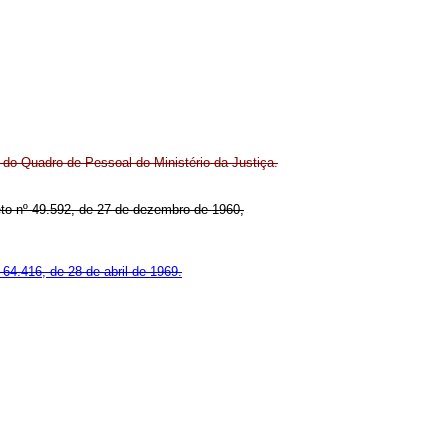
a do Quadro de Pessoal do Ministério da Justiça.
creto nº 49.592, de 27 de dezembro de 1960,
 64.416, de 28 de abril de 1969.