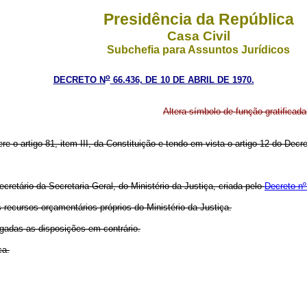
Presidência da República
Casa Civil
Subchefia para Assuntos Jurídicos
o
DECRETO N
66.436, DE 10 DE ABRIL DE 1970.
Altera símbolo de função gratificad
ere o artigo 81, item III, da Constituição e tendo em vista o artigo 12 do De
ecretário da Secretaria-Geral, do Ministério da Justiça, criada pelo
Decreto nº
recursos orçamentários próprios do Ministério da Justiça.
ogadas as disposições em contrário.
ca.