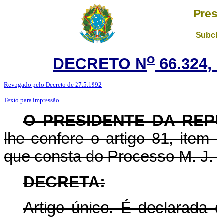
Pres
Subch
o
DECRETO N
66.324,
Revogado pelo Decreto de 27.5.1992
Texto para impressão
O PRESIDENTE DA REP
lhe confere o artigo 81, item
que consta do Processo M. J.
DECRETA:
Artigo único. É declarada 