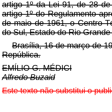
artigo 1º da Lei 91, de 28 
artigo 1º do Regulamento apr
de maio de 1961, o Centro T
do Sul, Estado do Rio Grande 
Brasília, 16 de março de 1
República.
EMÍLIO G. MÉDICI
Alfredo Buzaid
Este texto não substitui o pub