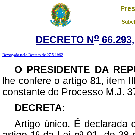
Pres
Subch
o
DECRETO N
66.293
Revogado pelo Decreto de 27.5.1992
O PRESIDENTE DA REP
lhe confere o artigo 81, item 
constante do Processo M.J. 3
DECRETA:
Artigo único. É declarada 
artigo 1º da Lei nº 91, de 2