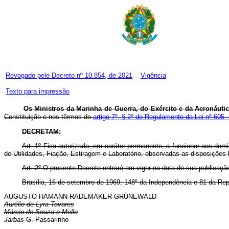
Revogado pelo
Decreto nº 10.854, de 2021
Vigência
Texto para impressão
Os Ministros da Marinha de Guerra, do Exército e da Aeronáutica
Constituição e nos têrmos do
artigo 7º, § 2º do Regulamento da Lei nº 605,
DECRETAM:
Art
. 1º Fica autorizada, em caráter permanente, a funcionar aos do
de Utilidades, Fiação, Estiragem e Laboratório, observadas as disposições 
Art
. 2º O presente Decreto entrará em vigor na data de sua publicaçã
Brasília, 16 de setembro de 1969; 148º da Independência e 81 da Rep
AUGUSTO HAMANN RADEMAKER GRÜNEWALD
Aurélio de Lyra Tavares
Márcio de Souza e Mello
Jarbas
G. Passarinho