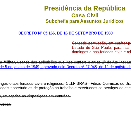
Presidência da República
Casa Civil
Subchefia para Assuntos Jurídicos
DECRETO Nº 65.166, DE 16 DE SETEMBRO DE 1969
Concede permissão, em caráter p
Estado de São Paulo, para nas S
domingos e nos feriados civis e r
 Militar
, usando das atribuições que lhes confere o artigo 1º do Ato Instit
 de 5 de janeiro de 1949, aprovado pelo Decreto nº 27.048, de 12 de agôsto d
mingos e aos feriados civis e religiosos, CELFIBRAS - Fibras Químicas do 
legais sobretudo as de proteção ao trabalho e excetuados os serviços de escri
o, revogadas as disposições em contrário.
ública.