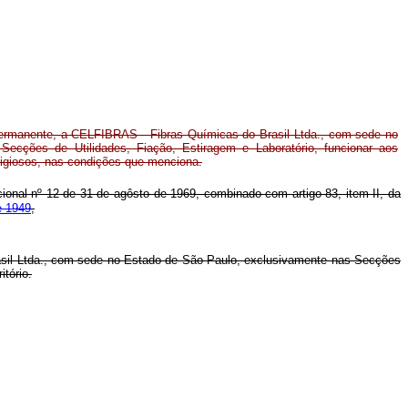
ermanente, a CELFIBRAS - Fibras Químicas do Brasil Ltda., com sede no
ecções de Utilidades, Fiação, Estiragem e Laboratório, funcionar aos
eligiosos, nas condições que menciona.
ucional nº 12 de 31 de agôsto de 1969, combinado com artigo 83, item II, da
e 1949
,
Brasil Ltda., com sede no Estado de São Paulo, exclusivamente nas Secções
tório.