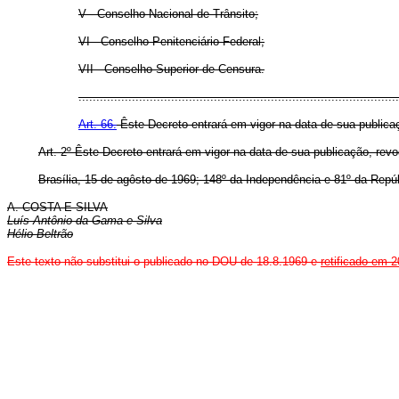
V - Conselho Nacional de Trânsito;
VI - Conselho Penitenciário Federal;
VII - Conselho Superior de Censura.
..........................................................................................
Art. 66.
Êste Decreto entrará em vigor na data de sua publica
Art
. 2º Êste Decreto entrará em vigor na data de sua publicação, rev
Brasília, 15 de agôsto de 1969; 148º da Independência e 81º da Repúb
A. COSTA E SILVA
Luís Antônio da Gama e Silva
Hélio Beltrão
Este texto não substitui o publicado no DOU de 18.8.1969 e
retificado em 