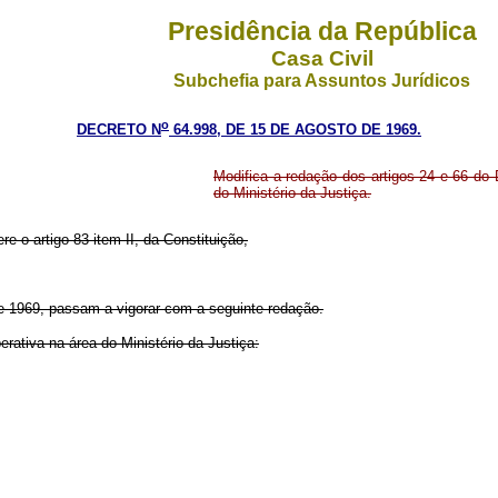
Presidência da República
Casa Civil
Subchefia para Assuntos Jurídicos
o
DECRETO N
64.998, DE 15 DE AGOSTO DE 1969.
Modifica a redação dos artigos 24 e 66 do 
do Ministério da Justiça.
re o artigo 83 item II, da Constituição,
de 1969, passam a vigorar com a seguinte redação.
rativa na área do Ministério da Justiça: