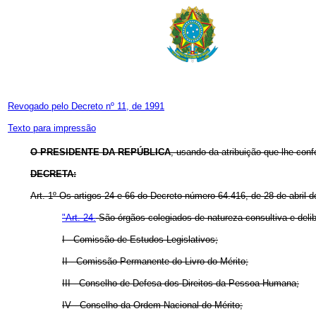
Revogado pelo Decreto nº 11, de 1991
Texto para impressão
O PRESIDENTE DA REPÚBLICA
, usando da atribuição que lhe confe
DECRETA:
Art
. 1º Os artigos 24 e 66 do Decreto número 64.416, de 28 de abril 
"Art. 24.
São órgãos colegiados de natureza consultiva e delibe
I - Comissão de Estudos Legislativos;
II - Comissão Permanente do Livro do Mérito;
III - Conselho de Defesa dos Direitos da Pessoa Humana;
IV - Conselho da Ordem Nacional do Mérito;