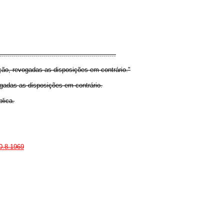
..........................................................
ção, revogadas as disposições em contrário."
ogadas as disposições em contrário.
lica.
20.8.1969