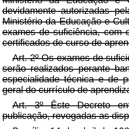
devidamente autorizadas pela
Ministério da Educação e Cult
exames de suficiência, com o
certificados de curso de apren
Art
. 2º Os exames de sufici
serão realizados perante b
especialidade técnica e de p
geral do currículo de aprendiz
Art
. 3º Êste Decreto en
publicação, revogadas as disp