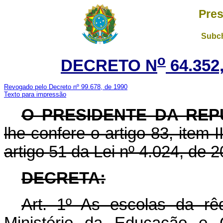
Pres
Subch
o
DECRETO N
64.352
Revogado pelo Decreto nº 99.678, de 1990
Texto para impressão
O PRESIDENTE DA REP
lhe confere o artigo 83, item 
artigo 51 da Lei nº 4.024, de
DECRETA:
Art
. 1º As escolas da rêd
Ministério da Educação e 