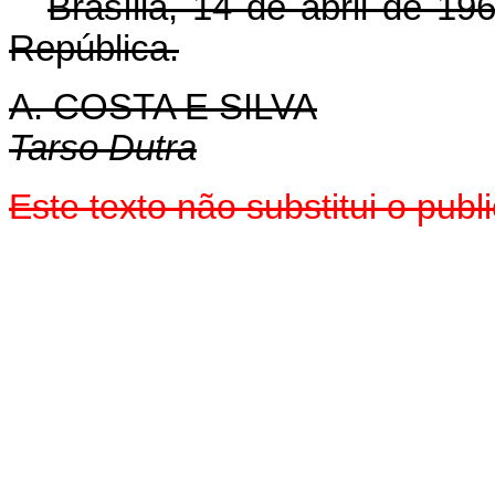
Brasília, 14 de abril de 1
República.
A. COSTA E SILVA
Tarso Dutra
Este texto não substitui o pu