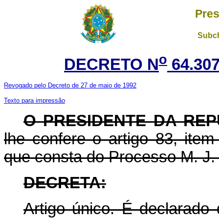
Pres
Subch
o
DECRETO N
64.307
Revogado pelo Decreto de 27 de maio de 1992
Texto para impressão
O PRESIDENTE DA REP
lhe confere o artigo 83, item
que consta do Processo M. J.
DECRETA:
Artigo único. É declarado 