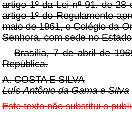
artigo 1º da Lei nº 91, de 2
artigo 1º do Regulamento apr
maio de 1961, o Colégio da 
Senhora, com sede no Estado
Brasília, 7 de abril de 1
República.
A. COSTA E SILVA
Luís Antônio da Gama e Silva
Este texto não substitui o pu