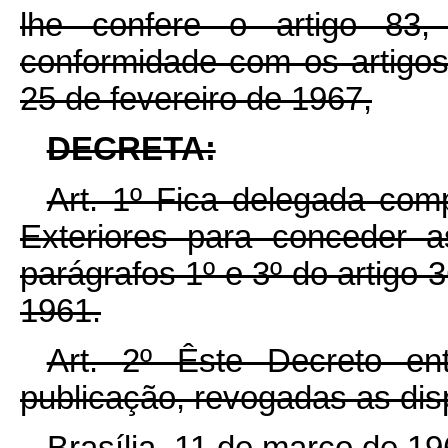
lhe confere o artigo 83,
conformidade com os artigos
25 de fevereiro de 1967,
DECRETA:
Art. 1º Fica delegada com
Exteriores para conceder 
parágrafos 1º e 3º do artigo 3
1961.
Art. 2º Êste Decreto e
publicação, revogadas as dis