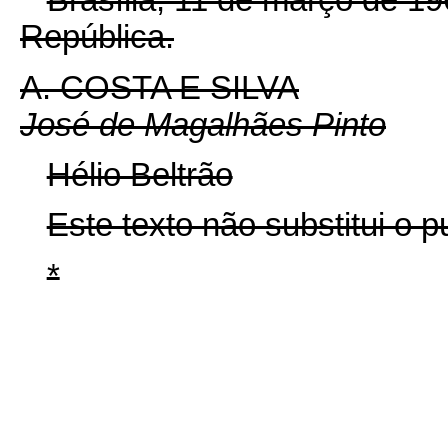
Brasília, 11 de março de 1
República.
A. COSTA E SILVA
José de Magalhães Pinto
Hélio Beltrão
Este texto não substitui o
*