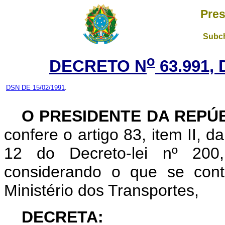
Pres
Subch
o
DECRETO N
63.991, 
DSN DE 15/02/1991
.
O PRESIDENTE DA REPÚ
confere o artigo 83, item II, d
12 do Decreto-lei nº 200
considerando o que se con
Ministério dos Transportes,
DECRETA: