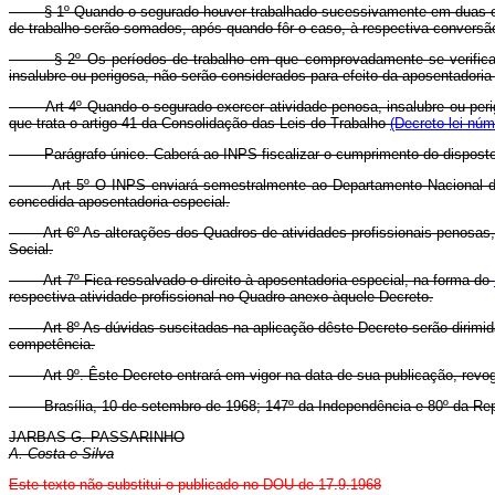
§ 1º Quando o segurado houver trabalhado sucessivamente em duas ou ma
de trabalho serão somados, após quando fôr o caso, à respectiva conversão,
§ 2º Os períodos de trabalho em que comprovadamente se verificar a to
insalubre ou perigosa, não serão considerados para efeito da aposentadori
Art 4º Quando o segurado exercer atividade penosa, insalubre ou perigos
que trata o artigo 41 da Consolidação das Leis do Trabalho
(Decreto-lei núm
Parágrafo único. Caberá ao INPS fiscalizar o cumprimento do disposto 
Art 5º O INPS enviará semestralmente ao Departamento Nacional de S
concedida aposentadoria especial.
Art 6º As alterações dos Quadros de atividades profissionais penosas, ins
Social.
Art 7º Fica ressalvado o direito à aposentadoria especial, na forma do
respectiva atividade profissional no Quadro anexo àquele Decreto.
Art 8º As dúvidas suscitadas na aplicação dêste Decreto serão dirimida
competência.
Art 9º. Êste Decreto entrará em vigor na data de sua publicação, revog
Brasília, 10 de setembro de 1968; 147º da Independência e 80º da Rep
JARBAS G. PASSARINHO
A. Costa e Silva
Este texto não substitui o publicado no DOU de 17.9.1968