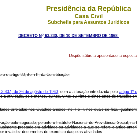
Presidência da República
Casa Civil
Subchefia para Assuntos Jurídicos
o
DECRETO N
63.230, DE 10 DE SETEMBRO DE 1968.
Dispõe sôbre a aposentadoria especial
re o artigo 83, item II, da Constituição,
o 3.807, de 26 de agôsto de 1960
, com a alteração introduzida pelo
artigo 1º
e a atividade, pelo menos, quinze, vinte ou vinte e cinco anos de trabalho 
es arroladas nos Quadros anexos, ns. I e II, nos quais se fixa, igualment
pelo segurado, perante o Instituto Nacional de Previdência Social, na f
ualmente prestado em atividade ou atividades a que se refere o artigo ante
r invalidez decorrentes do exercício daquelas atividades.