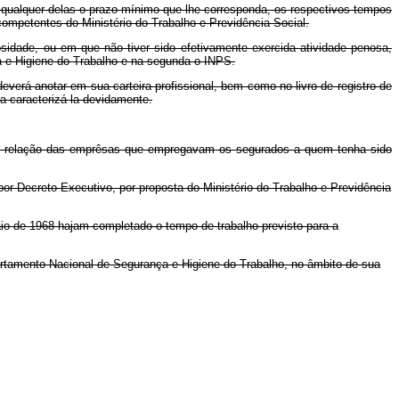
alquer delas o prazo mínimo que lhe corresponda, os respectivos tempos
competentes do Ministério do Trabalho e Previdência Social.
dade, ou em que não tiver sido efetivamente exercida atividade penosa,
a e Higiene do Trabalho e na segunda o INPS.
rá anotar em sua carteira profissional, bem como no livro de registro de
a caracterizá-la devidamente.
 relação das emprêsas que empregavam os segurados a quem tenha sido
or Decreto Executivo, por proposta do Ministério do Trabalho e Previdência
io de 1968 hajam completado o tempo de trabalho previsto para a
tamento Nacional de Segurança e Higiene do Trabalho, no âmbito de sua