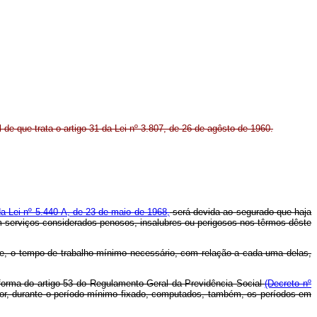
 de que trata o artigo 31 da Lei nº 3.807, de 26 de agôsto de 1960.
 da Lei nº 5.440-A, de 23 de maio de 1968,
será devida ao segurado que haja
em serviços considerados penosos, insalubres ou perigosos nos têrmos dêste
e, o tempo de trabalho mínimo necessário, com relação a cada uma delas,
orma do artigo 53 do Regulamento Geral da Previdência Social
(Decreto nº
rior, durante o período mínimo fixado, computados, também, os períodos em