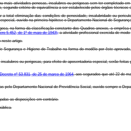
is atividades penosas, insalubres ou perigosas sem ter completado em qu
 segundo critério de equivalência a ser estabelecido pelos órgãos técnicos 
tal eliminação das condições de penosidade, insalubridade ou periculosi
a especial, ouvido na primeira hipótese o Departamento Nacional de Seguranç
a, na forma da classificação constante dos Quadros anexos, a emprêsa deve
ero 5.452, de 1º de maio de 1943),
a atividade profissional exercida de modo 
neste artigo.
egurança e Higiene do Trabalho na forma do modêlo por êste aprovado,
alubres ou perigosas, para efeito de aposentadoria especial, serão feitas p
Decreto nº 53.831, de 25 de março de 1964
, aos segurados que até 22 de ma
s pelo Departamento Nacional de Previdência Social, ouvido sempre o Depar
adas as disposições em contrário.
ública.