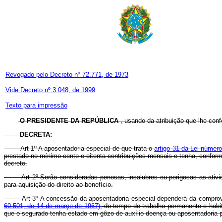
Revogado pelo Decreto nº 72.771, de 1973
Vide Decreto nº 3.048, de 1999
Texto para impressão
O PRESIDENTE DA REPÚBLICA
, usando da atribuição que lhe confe
DECRETA:
Art 1º A aposentadoria especial de que trata o
artigo 31 da Lei númer
prestado no mínimo cento e oitenta contribuições mensais e tenha, conform
decreto.
Art 2º Serão consideradas penosas, insalubres ou perigosas as atividad
para aquisição do direito ao benefício.
Art 3º A concessão da aposentadoria especial dependerá da comprovação 
60.501, de 14 de março de 1967),
do tempo de trabalho permanente e habit
que o segurado tenha estado em gôzo de auxílio-doença ou aposentadoria po