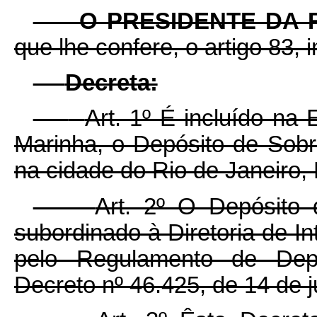
O PRESIDENTE DA R
que lhe confere, o artigo 83, i
Decreta:
Art. 1º É incluído na 
Marinha, o Depósito de Sob
na cidade do Rio de Janeiro
Art. 2º O Depósito
subordinado à Diretoria de I
pelo Regulamento de Depó
Decreto nº 46.425, de 14 de j