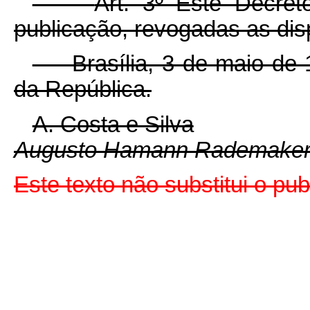
Art. 3º Êste Decre
publicação, revogadas as dis
Brasília, 3 de maio de 1
da República.
A. Costa e Silva
Augusto Hamann Rademaker
Este texto não substitui o pu