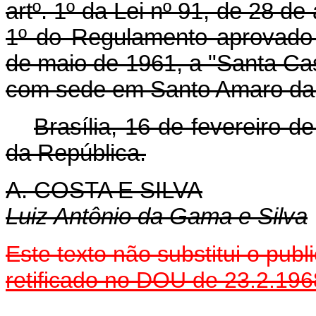
artº. 1º da Lei nº 91, de 28 d
1º do Regulamento aprovado
de maio de 1961, a "Santa Ca
com sede em Santo Amaro da P
Brasília, 16 de fevereiro 
da República.
A. COSTA E SILVA
Luiz Antônio da Gama e Silva
Este texto não substitui o pu
retificado no DOU de 23.2.196