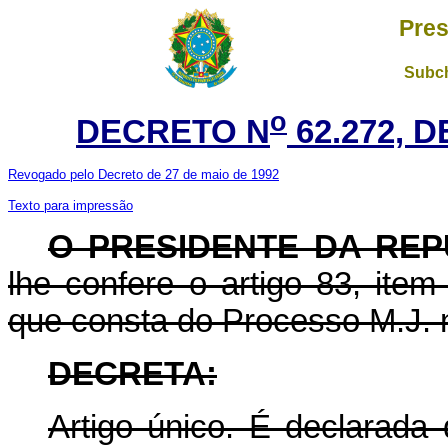
Pres
Subch
o
DECRETO N
62.272, D
Revogado pelo Decreto de 27 de maio de 1992
Texto para impressão
O PRESIDENTE DA REP
lhe confere o artigo 83, item
que consta do Processo M.J. 
DECRETA:
Artigo único. É declarada 