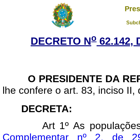
Pres
Subch
o
DECRETO N
62.142, 
O PRESIDENTE DA REP
lhe confere o art. 83, inciso II,
DECRETA:
Art
1º As populaçõe
Complementar nº 2, de 