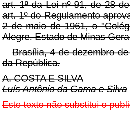
art. 1º da Lei nº 91, de 28 
art. 1º do Regulamento aprov
2 de maio de 1961, o "Colé
Alegre, Estado de Minas Gerai
Brasília, 4 de dezembro de
da República.
A. COSTA E SILVA
Luís Antônio da Gama e Silva
Este texto não substitui o pu