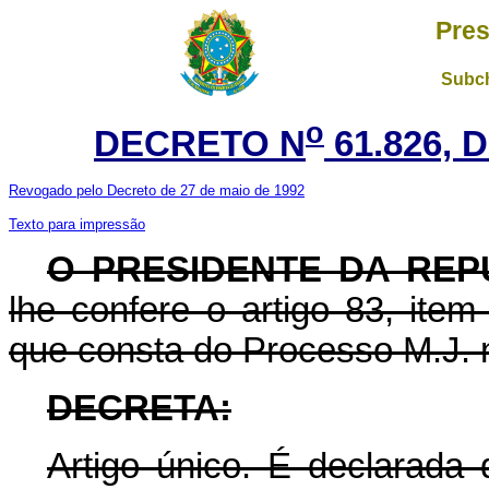
Pres
Subch
o
DECRETO N
61.826, 
Revogado pelo Decreto de 27 de maio de 1992
Texto para impressão
O PRESIDENTE DA REP
lhe confere o artigo 83, item
que consta do Processo M.J. 
DECRETA:
Artigo único. É declarada 